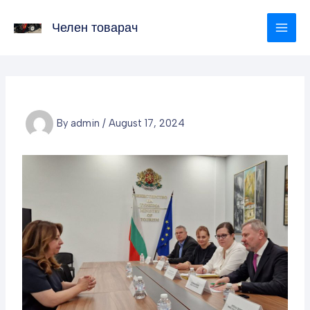
Skip
to
Челен товарач
content
By
admin
/
August 17, 2024