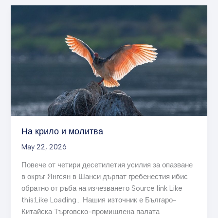
На
крило
и
молитва
На крило и молитва
May 22, 2026
Повече от четири десетилетия усилия за опазване
в окръг Янгсян в Шанси дърпат гребенестия ибис
обратно от ръба на изчезването Source link Like
this:Like Loading… Нашия източник е Българо-
Китайска Търговско-промишлена палaта