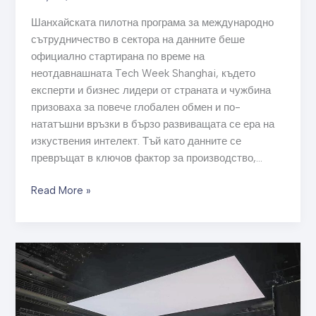
Шанхайската пилотна програма за международно
сътрудничество в сектора на данните беше
официално стартирана по време на
неотдавнашната Tech Week Shanghai, където
експерти и бизнес лидери от страната и чужбина
призоваха за повече глобален обмен и по-
нататъшни връзки в бързо развиващата се ера на
изкуствения интелект. Тъй като данните се
превръщат в ключов фактор за производство,…
Read More »
Създаването
на
късометражни
филми