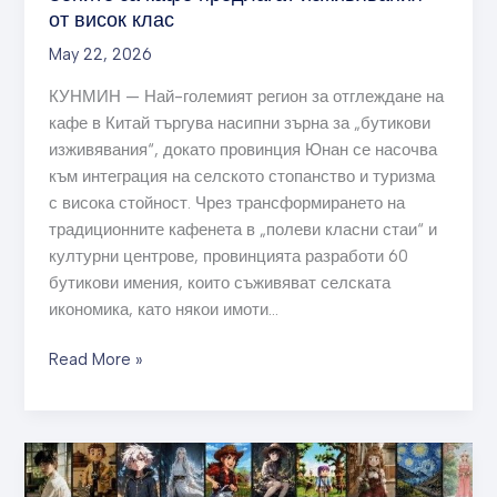
от висок клас
May 22, 2026
КУНМИН — Най-големият регион за отглеждане на
кафе в Китай търгува насипни зърна за „бутикови
изживявания“, докато провинция Юнан се насочва
към интеграция на селското стопанство и туризма
с висока стойност. Чрез трансформирането на
традиционните кафенета в „полеви класни стаи“ и
културни центрове, провинцията разработи 60
бутикови имения, които съживяват селската
икономика, като някои имоти…
Read More »
oiioii
предлага