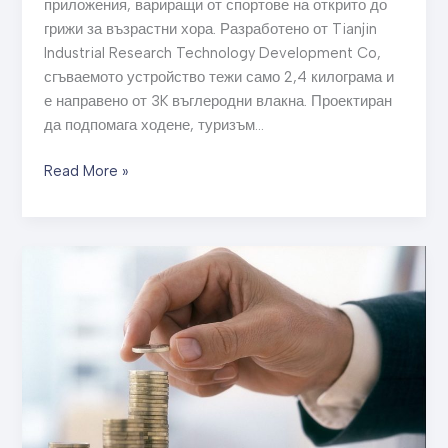
приложения, вариращи от спортове на открито до
грижи за възрастни хора. Разработено от Tianjin
Industrial Research Technology Development Co,
сгъваемото устройство тежи само 2,4 килограма и
е направено от 3K въглеродни влакна. Проектиран
да подпомага ходене, туризъм…
Read More »
Проучване
на
технологичния
напредък
и
културата
на
Хенан