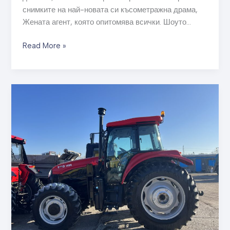
снимките на най-новата си късометражна драма,
Жената агент, която опитомява всички. Шоуто…
Read More »
Изложителите
от
APEC
блестят
на
международния
панаир