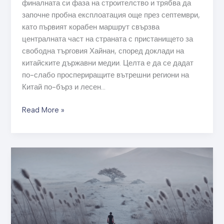
финалната си фаза на строителство и трябва да
започне пробна експлоатация още през септември,
като първият корабен маршрут свързва
централната част на страната с пристанището за
свободна търговия Хайнан, според доклади на
китайските държавни медии. Целта е да се дадат
по-слабо проспериращите вътрешни региони на
Китай по-бърз и лесен…
Read More »
Seedance
2.0
на
ByteDance
идва
в