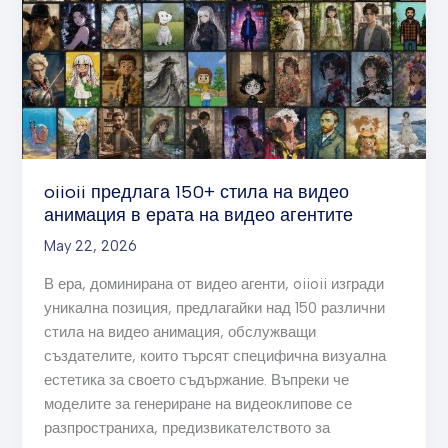
150+
стила
на
видео
анимация
в
ерата
на
oiioii предлага 150+ стила на видео
видео
анимация в ерата на видео агентите
агентите
May 22, 2026
В ера, доминирана от видео агенти, oiioii изгради
уникална позиция, предлагайки над 150 различни
стила на видео анимация, обслужващи
създателите, които търсят специфична визуална
естетика за своето съдържание. Въпреки че
моделите за генериране на видеоклипове се
разпространиха, предизвикателството за