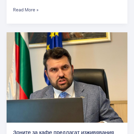
Read More »
Зоните
за
кафе
предлагат
изживявания
от
висок
клас
Зоните за кафе предлагат изживявания