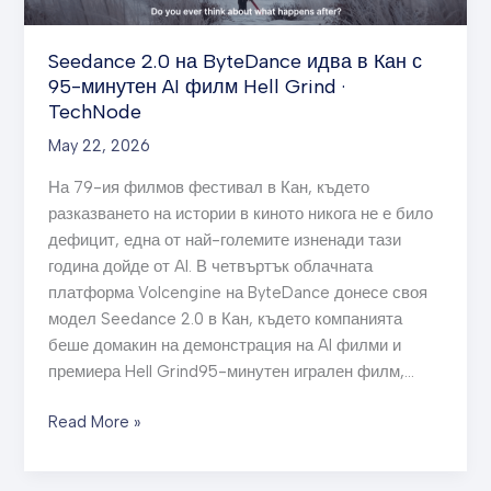
Кан
с
95-
Seedance 2.0 на ByteDance идва в Кан с
минутен
95-минутен AI филм Hell Grind ·
AI
TechNode
филм
May 22, 2026
Hell
Grind
На 79-ия филмов фестивал в Кан, където
·
разказването на истории в киното никога не е било
TechNode
дефицит, една от най-големите изненади тази
година дойде от AI. В четвъртък облачната
платформа Volcengine на ByteDance донесе своя
модел Seedance 2.0 в Кан, където компанията
беше домакин на демонстрация на AI филми и
премиера Hell Grind95-минутен игрален филм,…
Read More »