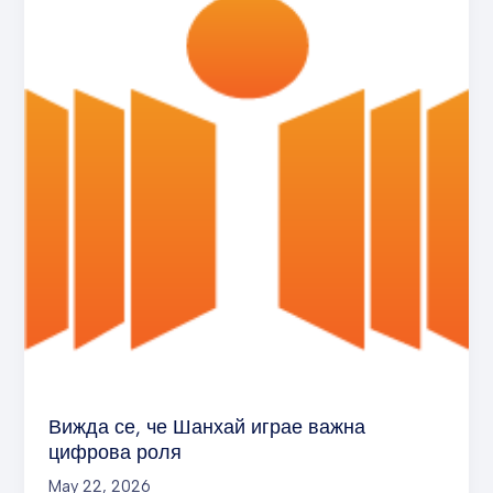
че
Шанхай
играе
важна
цифрова
роля
Вижда се, че Шанхай играе важна
цифрова роля
May 22, 2026