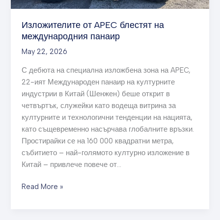
Изложителите от APEC блестят на
международния панаир
May 22, 2026
С дебюта на специална изложбена зона на APEC,
22-ият Международен панаир на културните
индустрии в Китай (Шенжен) беше открит в
четвъртък, служейки като водеща витрина за
културните и технологични тенденции на нацията,
като същевременно насърчава глобалните връзки.
Простирайки се на 160 000 квадратни метра,
събитието – най-голямото културно изложение в
Китай – привлече повече от…
Read More »