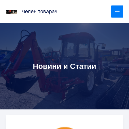
Skip
to
Челен товарач
content
Новини и Статии
Вижда
се,