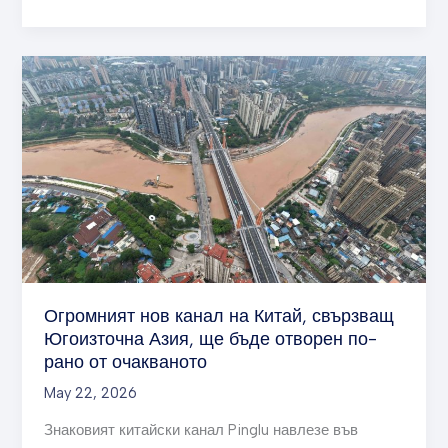
Огромният
нов
канал
на
Китай,
свързващ
Югоизточна
Азия,
ще
бъде
отворен
Огромният нов канал на Китай, свързващ
по-
Югоизточна Азия, ще бъде отворен по-
рано
рано от очакваното
от
May 22, 2026
очакваното
Знаковият китайски канал Pinglu навлезе във