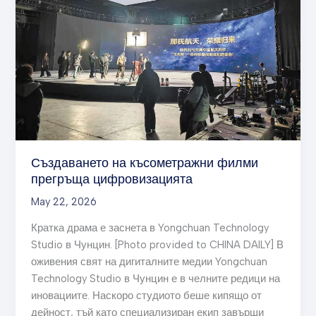
прегръща
цифровизацията
Създаването на късометражни филми
прегръща цифровизацията
May 22, 2026
Кратка драма е заснета в Yongchuan Technology
Studio в Чунцин. [Photo provided to CHINA DAILY] В
оживения свят на дигиталните медии Yongchuan
Technology Studio в Чунцин е в челните редици на
иновациите. Наскоро студиото беше кипящо от
дейност, тъй като специализиран екип завърши