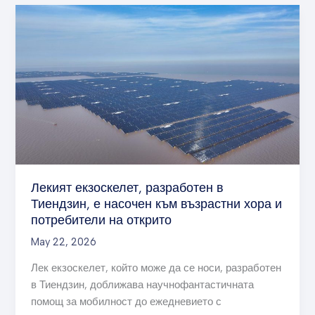
Лекият
екзоскелет,
разработен
в
Тиендзин,
е
насочен
към
възрастни
хора
и
Лекият екзоскелет, разработен в
потребители
Тиендзин, е насочен към възрастни хора и
на
потребители на открито
открито
May 22, 2026
Лек екзоскелет, който може да се носи, разработен
в Тиендзин, доближава научнофантастичната
помощ за мобилност до ежедневието с