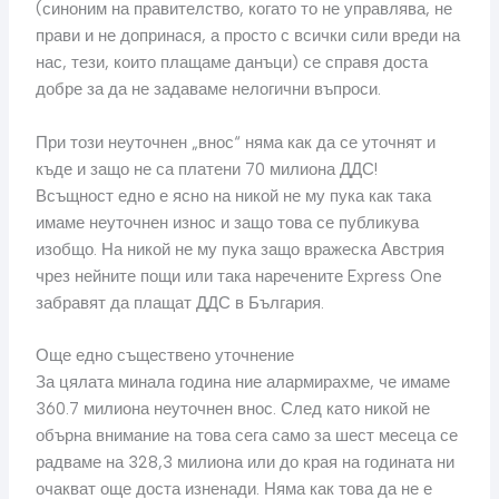
(синоним на правителство, когато то не управлява, не
прави и не допринася, а просто с всички сили вреди на
нас, тези, които плащаме данъци) се справя доста
добре за да не задаваме нелогични въпроси.
При този неуточнен „внос“ няма как да се уточнят и
къде и защо не са платени 70 милиона ДДС!
Всъщност едно е ясно на никой не му пука как така
имаме неуточнен износ и защо това се публикува
изобщо. На никой не му пука защо вражеска Австрия
чрез нейните пощи или така наречените Express One
забравят да плащат ДДС в България.
Още едно съществено уточнение
За цялата минала година ние алармирахме, че имаме
360.7 милиона неуточнен внос. След като никой не
обърна внимание на това сега само за шест месеца се
радваме на 328,3 милиона или до края на годината ни
очакват още доста изненади. Няма как това да не е