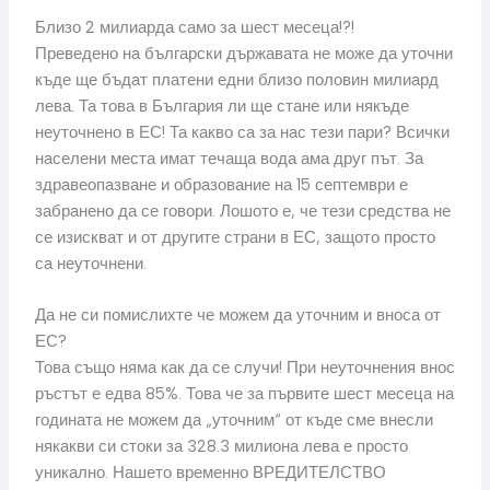
Близо 2 милиарда само за шест месеца!?!
Преведено на български държавата не може да уточни
къде ще бъдат платени едни близо половин милиард
лева. Та това в България ли ще стане или някъде
неуточнено в ЕС! Та какво са за нас тези пари? Всички
населени места имат течаща вода ама друг път. За
здравеопазване и образование на 15 септември е
забранено да се говори. Лошото е, че тези средства не
се изискват и от другите страни в ЕС, защото просто
са неуточнени.
Да не си помислихте че можем да уточним и вноса от
ЕС?
Това също няма как да се случи! При неуточнения внос
ръстът е едва 85%. Това че за първите шест месеца на
годината не можем да „уточним“ от къде сме внесли
някакви си стоки за 328.3 милиона лева е просто
уникално. Нашето временно ВРЕДИТЕЛСТВО