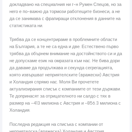
докладвано на специалния ни г-н Румен Спецов, но за
него е по-важно да тормози работещите бизнеси, а не
да се занимава с фрапиращи отклонения в данните на
статистиката ни.
Трябва да се концентрираме в проблемните области
на България, а те не са една и две. Естествено първо
трябва да обърнем внимание на достойнството си и да
не допускаме език на омразата към нас. Не бива дори
да даваме да продължава и секунда сегрегацията,
която извършват неприятелските (вражески) Австрия
и Холандия спрямо нас. Моля Ви прочетете
актуализирания списък с компаниите от тези държави.
Те допринасят за отрицателното ни салдо с тях в
размер на -413 милиона с Австрия и -856.3 милиона с
Холандия.
Последна редакция на списъка с компании от
неприятелска (вражеска) Холандия и Австрия