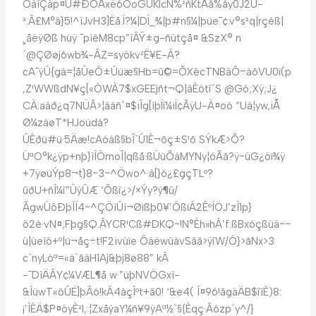
ÖàíÇàp¤Ü#ÐÖÄxë6ÓoGÛKÏcÑ%²ñKtÅã%ãy0J2U-
³.Â£M°â}5!^ìJvH3]Ëå.Ï?¼|DÏ_¾|þ#n§¼|þüe¯¢.v®s²q|rçèß|
¸åëÿØß hüÿ ¯pìêM8cp”ìÂÝ±g-ñùtçå¤ &SzX® n
´@ÇØøj6wb¾-ÂZ=syökv²Ë¥E-Á?
cA¯ýÚ{gá=¦åÙeÔ±Úüæ§Hb=û©=ÕXêcTNBâÔ÷àõVU0ï(p
,Z¹WWßd­N¥ç[«ÓWÀ7$xGEEjñt¬Q|âÈótî´S @Gó;Xÿ;J¿
CÀ:aáð¿q7NÜÃ>¦ááñ`¤$iÎg[íþÏî¼iÏ¢ÃÿU-À¤oó “Uá¦yw,iÅ­
Ø¼záøT*HJoüdá?
ÚÉðü#ü·5Äæ!cAóáß§bÎ`Ú1É¬õç±S¹õ SÝkÆ>Õ?
ÜªO°k¿ÿp+nþ}ìÌÒmoÎ|qßå·ßÜüÕáMYNy¦óÃã?ÿ~úG¿öï¾ÿ
+7ÿøüÝp8¬t}8~3~^Öwo^·à[}ó¿£gçTLº?
ûðU+ñÎ¼î”ÙýÛÆ ‘Õßî¿>/×Ýy?ý¶û/
ÃgwÜôÐþÍÍ4~^ÇÖìÛí¬Øïßþ0¥’ÓßïÁ2ÊºÍÖJ’zÌ1p}
ô2è·vN¤;Fþg§Q.ÂYCR¹Cß#DKQ~!N°Éh»hÁ’f.ßBxóçßùä~~
ú|ùeìô+º|ü¬åç÷t!F2ivùïe ÔáëwùàvSââ>ÿîW/Ó}>ãNx>3
c`nyLòª=«á`ãàH1Aj&þj8ø88” kÂ
-¯DìÄÂY¢¼VÆL¶å w·”üþNVÖGxì-
&ÌüwT«ôÚË]þÂó!kÁ4àçÎºt+â0! ‘&e4( Í¤96!ãgäÄB$îíÈ)8:
¡’ÌÈÄ$P¤öyÈ²I,:¦ZxåýaY¼ñ¥9ÿAª½`§{Èqç·Âózp`y^/}