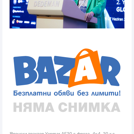
Японски трактор Yanmar AF30 с фреза, 4х4, 30 к.с.,