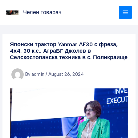
Skip
to
Челен товарач
content
Японски трактор Yanmar AF30 с фреза,
4х4, 30 к.с., АграБГ Джолев в
Селскостопанска техника в с. Поликраище
By
admin
/
August 26, 2024