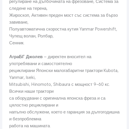
регулиране на дълбочината на фрезоване, Система за
следене на терена,
Жироскоп, Активен преден мост със система за бързо
завиване,
Полуавтоматична скоростна кутия Yanmar Powershift,
Чупещ волан, Ролбар,
Сенник.
АграБГ Джолев
– директен вносител на
употребявани и самoстоятелно
рециклирани Японски малогабаритни трактори Kubota,
Yanmar, Iseki,
Mitsubishi, Hinomoto, Shibaura с мощност 9-60 кс.
Всички наши трактори
са оборудвани с оригинална японска фреза и са
цялостно рециклирани и
напълно обслужени, което е гаранция за дългогодишна
и безпроблемна
работа на машината.