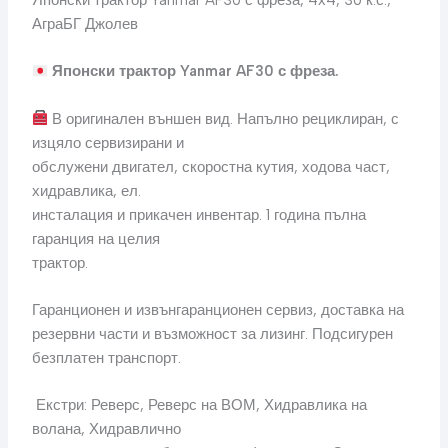
АграБГ Джолев
Японски трактор Yanmar AF30 с фреза.
В оригинален външен вид. Напълно рециклиран, с
изцяло сервизирани и
обслужени двигател, скоростна кутия, ходова част,
хидравлика, ел.
инсталация и прикачен инвентар. 1 година пълна
гаранция на целия
трактор.
Гаранционен и извънгаранционен сервиз, доставка на
резервни части и възможност за лизинг. Подсигурен
безплатен транспорт.
️ Екстри: Реверс, Реверс на ВОМ, Хидравлика на
волана, Хидравлично