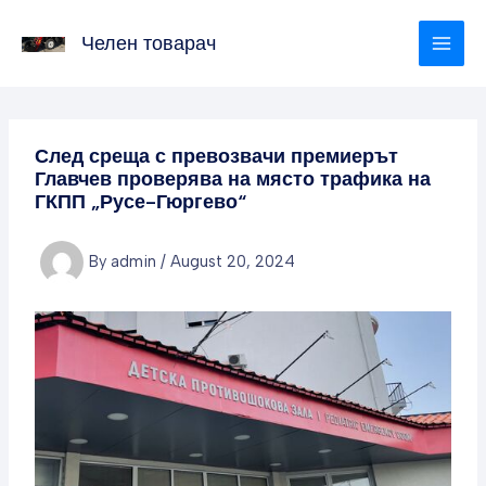
Skip
to
Челен товарач
content
След среща с превозвачи премиерът
Главчев проверява на място трафика на
ГКПП „Русе-Гюргево“
By
admin
/
August 20, 2024