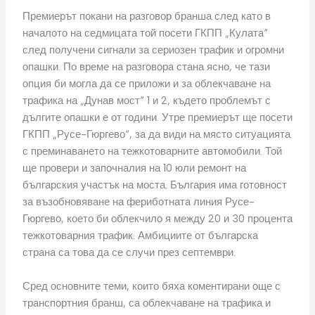
Премиерът покани на разговор бранша след като в
началото на седмицата той посети ГКПП „Кулата“
след получени сигнали за сериозен трафик и огромни
опашки. По време на разговора стана ясно, че тази
опция би могла да се приложи и за облекчаване на
трафика на „Дунав мост“ 1 и 2, където проблемът с
дългите опашки е от години. Утре премиерът ще посети
ГКПП „Русе-Гюргево“, за да види на място ситуацията
с преминаването на тежкотоварните автомобили. Той
ще провери и започналия на 10 юли ремонт на
българския участък на моста. България има готовност
за възобновяване на фериботната линия Русе-
Гюргево, което би облекчило я между 20 и 30 процента
тежкотоварния трафик. Амбициите от българска
страна са това да се случи през септември.
Сред основните теми, които бяха коментирани още с
транспортния бранш, са облекчаване на трафика и