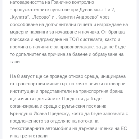
натовареността на Гранично контролно
-пропускателните пунктове при Дунав мост 1 и 2,
„Кулата“, „Лесово“ и „Капитан Андреево“ чрез
обособяване на допълнителни гишета и изграждане на
модерни паркинги за изчакване и почивка. От бранша
поискаха и надграждане на ТОЛ системата, както и
промяна в начините за правоприлагане, за да не бъде
то допълнителна причина за бавене и образуване на
тапи.
На 8 август ще се проведе отново среща, инициирана
от транспортния министър, на която всички отговорни
институции и представители на транспортния бранш
ще изчистят детайлите. Предстои да бъде
организирана и среща с румънския посланик
Бръндуша Йоана Предеску, която да бъде запозната с
предложението за отделяне на потока на
тежкотоварните автомобили на държави членки на ЕС
и на трети страни.