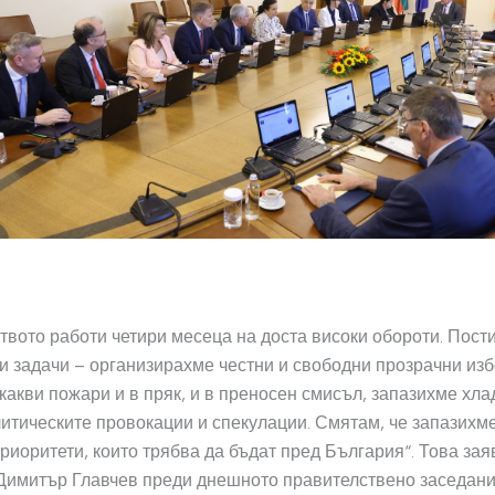
вото работи четири месеца на доста високи обороти. Пост
и задачи – организирахме честни и свободни прозрачни изб
какви пожари и в пряк, и в преносен смисъл, запазихме хл
итическите провокации и спекулации. Смятам, че запазихме
риоритети, които трябва да бъдат пред България“. Това зая
имитър Главчев преди днешното правителствено заседание