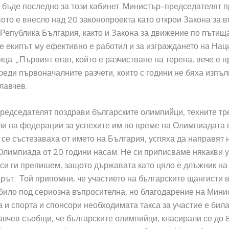
 бъде последно за този кабинет. Министър-председателят п
ото е внесло над 20 законопроекта като открои Закона за 
 Република България, както и Закона за движение по пътища
е екипът му ефективно е работил и за изграждането на На
ица. „Първият етап, който е разчистване на терена, вече е 
реди първоначалните разчети, които с години не бяха изпъл
лавчев.
едседателят поздрави българските олимпийци, техните тр
и на федерации за успехите им по време на Олимпиадата 
о се състезаваха от името на България, успяха да направят 
лимпиада от 20 години насам. Не си приписваме някакви у
 си ги препишем, защото държавата като цяло е длъжник на 
рът. Той припомни, че участието на българските щангисти 
било под сериозна въпросителна, но благодарение на Мини
 и спорта и спонсори необходимата такса за участие е била
вчев съобщи, че българските олимпийци, класирали се до 