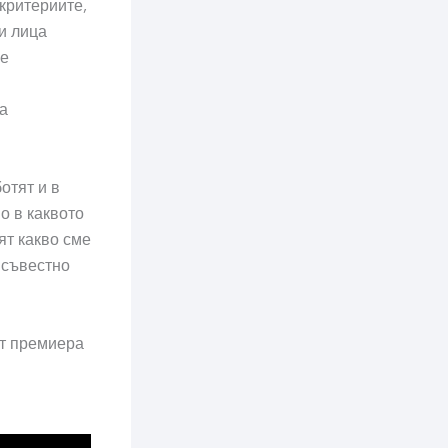
критериите,
и лица
се
.
а
отят и в
о в каквото
ят какво сме
 съвестно
от премиера