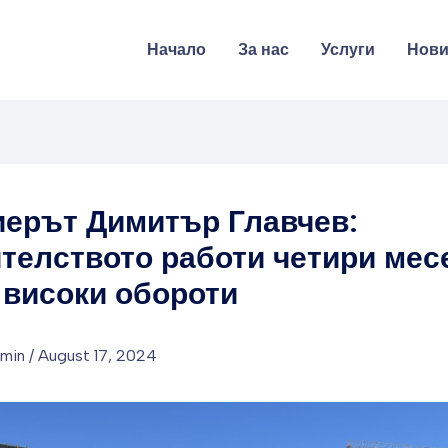
Начало
За нас
Услуги
Нов
ерът Димитър Главчев:
телството работи четири мес
 високи обороти
dmin
/
August 17, 2024