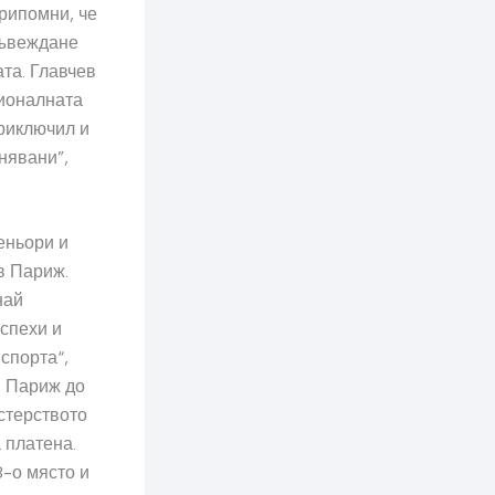
рипомни, че
въвеждане
та. Главчев
ционалната
приключил и
нявани”,
еньори и
в Париж.
най
спехи и
спорта“,
в Париж до
стерството
 платена.
8-о място и