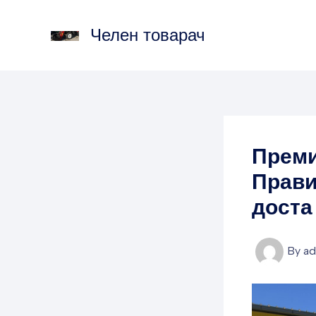
Skip
to
Челен товарач
content
Преми
Прави
доста
By
a