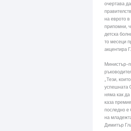
очертава да
правителств
на еврото в
припомни, ч
детска болн
то месеци п
акцентира Г
Министър-пр
ръководител
„Тези, коит
успешната О
няма как да
каза премие
последно е 
на младежта
Димитър Гла