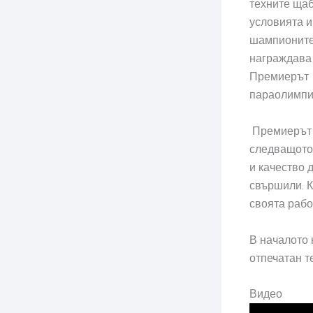
техните щаб
условията и
шампионите 
награждава 
Премиерът п
параолимпий
Премиерът Г
следващото 
и качество 
свършили. К
своята рабо
В началото 
отпечатан т
Видео