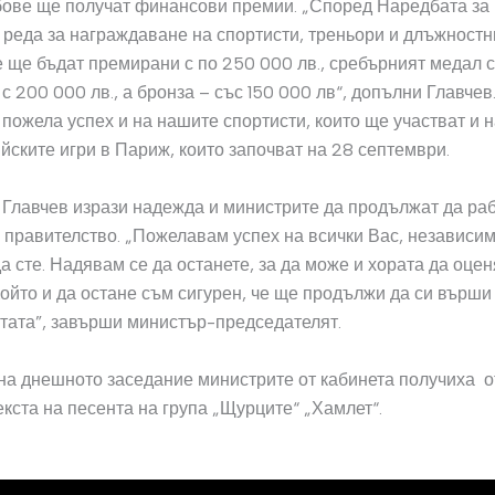
ове ще получат финансови премии. „Според Наредбата за 
 реда за награждаване на спортисти, треньори и длъжностн
ще бъдат премирани с по 250 000 лв., сребърният медал 
с 200 000 лв., а бронза – със 150 000 лв“, допълни Главчев
ожела успех и на нашите спортисти, които ще участват и н
ските игри в Париж, които започват на 28 септември.
лавчев изрази надежда и министрите да продължат да раб
правителство. „Пожелавам успех на всички Вас, независим
да сте. Надявам се да останете, за да може и хората да оцен
ойто и да остане съм сигурен, че ще продължи да си върши
тата”, завърши министър-председателят.
на днешното заседание министрите от кабинета получиха 
екста на песента на група „Щурците“ „Хамлет“.