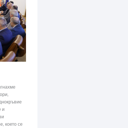
игнахме
ори,
аднокръвие
 и
ви
, което се