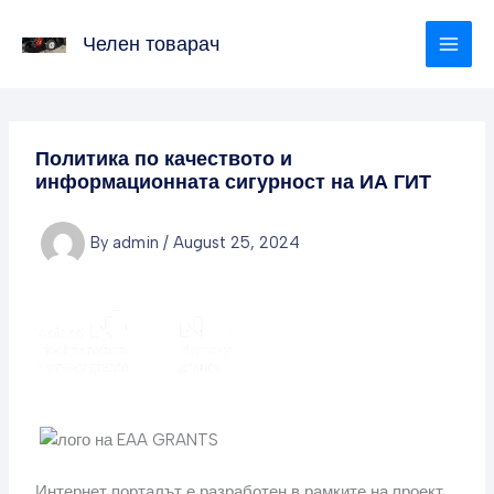
Skip
to
Челен товарач
content
Политика по качеството и
информационната сигурност на ИА ГИТ
By
admin
/
August 25, 2024
Интернет порталът е разработен в рамките на проект