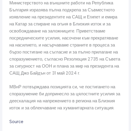
Министерството на външните работи на Република
България изразява пълна подкрепа за Съвместното
изявление на президентите на САЩ и Египет и емира
на Катар за спиране на огъня в Близкия изток и за
освобождаване на заложниците. Приветстваме
посредническите усилия, насочени към прекратяване
на насилието, и насърчаваме страните в процеса за
бързо постигане на съгласие и за пълно прилагане на
споразумението, съгласно Резолюция 2735 на Съвета
за сигурност на ООН и плана за мир на президента на
САЩ Джо Байдън от 31 май 2024 г.
МВнР потвърждава позицията си, че постигането на
споразумение би допринесло за цялостните усилия за
деескалация на напрежението в региона на Близкия
изток и за облекчаване на хуманитарната ситуация.
Source