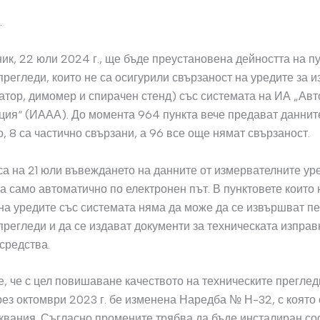
.
ик, 22 юли 2024 г., ще бъде преустановена дейността на пу
прегледи, които не са осигурили свързаност на уредите за 
атор, димомер и спирачен стенд) със системата на ИА „Ав
ия“ (ИААА). До момента 964 пункта вече предават даннит
, 8 са частично свързани, а 96 все още нямат свързаност.
са на 21 юли въвеждането на данните от измервателните ур
 само автоматично по електронен път. В пунктовете които
на уредите със системата няма да може да се извършват п
прегледи и да се издават документи за техническата изправ
средства.
 че с цел повишаване качеството на техническите преглед
рез октомври 2023 г. бе изменена Наредба № Н-32, с която
квания. Съгласно промените трябва да бъде инсталиран со