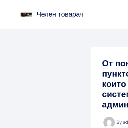
Skip
to
Челен товарач
content
От по
пункт
които
систе
админ
By
a