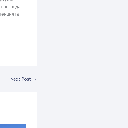
 прегледа
генцията.
Next Post
→