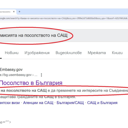
tle=””>