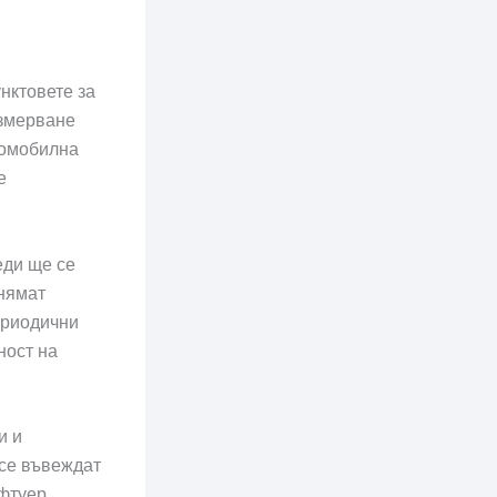
нктовете за
измерване
томобилна
е
еди ще се
 нямат
ериодични
ност на
и и
 се въвеждат
фтуер,