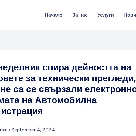
Начало
За нас
Услуги
Нов
неделник спира дейността на
овете за технически прегледи
 не са се свързали електронн
мата на Автомобилна
истрация
dmin
/
September 4, 2024