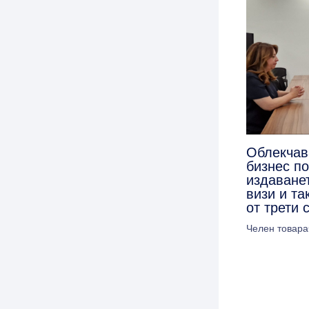
Облекчав
бизнес п
издаванет
визи и та
от трети 
Челен товара