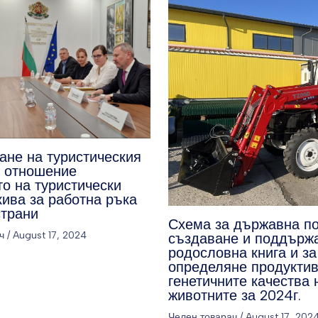
ане на туристическия
о отношение
о на туристически
кива за работна ръка
страни
Схема за държавна п
ч
/
August 17, 2024
създаване и поддърж
родословна книга и за
определяне продуктив
генетичните качества 
животните за 2024г.
Челен товарач
/
August 17, 202