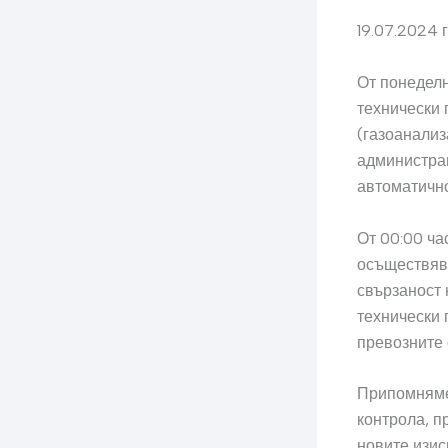
19.07.2024 г
От понеделн
технически 
(газоанализ
администрац
автоматично
От 00:00 ча
осъществява
свързаност 
технически 
превозните 
Припомняме,
контрола, п
новите изис