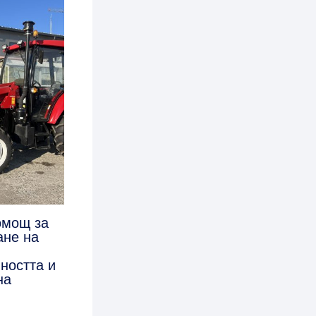
омощ за
ане на
ността и
на
4