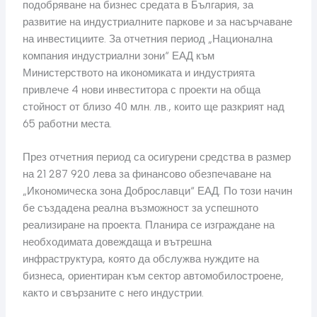
подобряване на бизнес средата в България, за
развитие на индустриалните паркове и за насърчаване
на инвестициите. За отчетния период „Национална
компания индустриални зони“ ЕАД към
Министерството на икономиката и индустрията
привлече 4 нови инвеститора с проекти на обща
стойност от близо 40 млн. лв., които ще разкрият над
65 работни места.
През отчетния период са осигурени средства в размер
на 21 287 920 лева за финансово обезпечаване на
„Икономическа зона Доброславци“ ЕАД. По този начин
бе създадена реална възможност за успешното
реализиране на проекта. Планира се изграждане на
необходимата довеждаща и вътрешна
инфраструктура, която да обслужва нуждите на
бизнеса, ориентиран към сектор автомобилостроене,
както и свързаните с него индустрии.