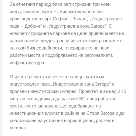
За отчетния период бяха регистрирани три нови
индустриални парка – „Високотехнологичен
производствен парк София – Запад“, „Индустриален
парк – Добрич“ и „Индустриална зона Загоре“. С
новорегистрираните паркове се цели привличането на
национални и чуждестранни инвеститори, развитието
на нови бизнес дейности, генерирането на нови
работни места и подобряването на регионалната
инфраструктура.
Първите резултати вече са налице, като към
индустриален парк „Индустриална зона Загоре“ е
проявен инвеститорски интерес. Проектът е за над 240
млн. лв. и предвижда да разкрие 812 нови работни
места, което ще доведе до подобряване на
инвестиционния климат в района на Стара Загора и до
реализиране на устойчив и приобщаващ растеж в
региона.