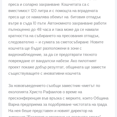
преса и соларно захранване. Кошчетата са с
вместимост 120 литра и с помощта на вградената
преса ще се намалява обемът на битовия отпадък
вътре в съда 10 пъти. Автономното захранване работи
пълноценно до 48 часа и така може да се намали
кратността на събирането на пресования отпадък,
следователно – и сумата за сметосъбиране. Новите
кошчета ще бъдат разположени в зони с
видеонаблюдение, за да се предотврати тяхното
повреждане от вандалски набези. Ако пилотният
проект покаже добър резултат, общината ще замести
съществуващите с иновативни кошчета.
За нововъведението съобщи заместник-кметът по
екологията Христо Рафаилов о време на
пресконференция във връзка с мерките, които Община
Варна предприема за подобряване чистотата на града.
На нея беше представен и новият директор на