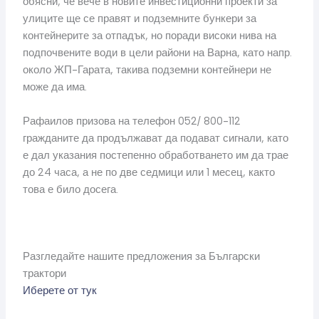
обясни, че вече в новите инвестиционни проекти за
улиците ще се правят и подземните бункери за
контейнерите за отпадък, но поради високи нива на
подпочвените води в цели райони на Варна, като напр.
около ЖП-Гарата, такива подземни контейнери не
може да има.
Рафаилов призова на телефон 052/ 800-112
гражданите да продължават да подават сигнали, като
е дал указания постепенно обработването им да трае
до 24 часа, а не по две седмици или 1 месец, както
това е било досега.
Разгледайте нашите предложения за Български
трактори
Иберете от тук