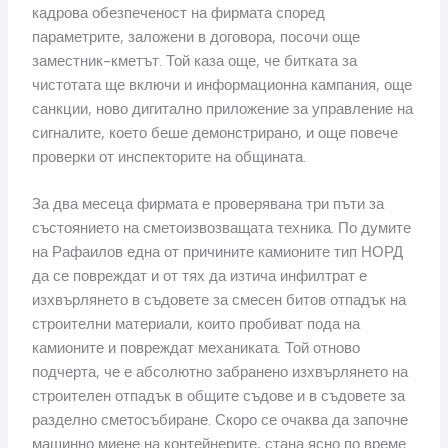
кадрова обезпеченост на фирмата според
параметрите, заложени в договора, посочи още
заместник-кметът. Той каза още, че битката за
чистотата ще включи и информационна кампания, още
санкции, ново дигитално приложение за управление на
сигналите, което беше демонстрирано, и още повече
проверки от инспекторите на общината.
За два месеца фирмата е проверявана три пъти за
състоянието на сметоизвозващата техника. По думите
на Рафаилов една от причините камионите тип НОРД
да се повреждат и от тях да изтича инфилтрат е
изхвърлянето в съдовете за смесен битов отпадък на
строителни материали, които пробиват пода на
камионите и повреждат механиката. Той отново
подчерта, че е абсолютно забранено изхвърлянето на
строителен отпадък в общите съдове и в съдовете за
разделно сметосъбиране. Скоро се очаква да започне
машинно миене на контейнерите, стана ясно по време