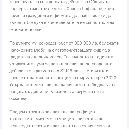
завишаване на контролната дейност на Общината,
подчерта заместник-кметът Христо Рафаилов, който
призова гражданите и фирмите да пазят чисто и да
хвърлят боклука в контейнерите, а не около тях и на
околните площи.
По думите му, рекорден ръст от 300 000 лв. бележат и
наложените глоби на сметопочистващата фирма в
града за последния месец. От началото на годината
удържаните суми за неизпълнение на договорените
дейности е в размер на 690 148 лв. – четири пъти
повече от наложените санкции за фирмата през 2023 г.
Удържаните месечни плащания влизат в бюджета на
общината, допълни Рафаилов, а фирмата не ги
обжалва.
Следим стриктно за спазване на графиците,
кратностите, миенето на улиците, чистотата на
пешеходните зони и спазването на техническата и