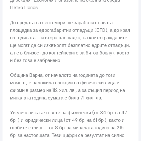
дирекция “Екология и опазване на околната среда”
Петко Попов.
До средата на септември ще заработи първата
площадка за едрогабаритни отпадъци (ЕГО), а до края
на годината – и втора площадка, на които гражданите
ще могат да си изхвърлят безплатно едрите отпадъци,
а не в близост до контейнерите за битов боклук, което
и без това е забранено.
Община Варна, от началото на годината до този
момент, е наложила санкции на физически лица и
фирми в размер на 112 хил. лв., а за същия период на
миналата година сумата е била 71 хил. лв.
Увеличени са актовете на физически (от 34 бр. на 47
бр. ) и юридически лица (от 49 бр. на 61 бр.), както и
глобите с фиш – от 8 бр. за миналата година на 215
бр. за настоящата. Тези цифри са резултат на силно