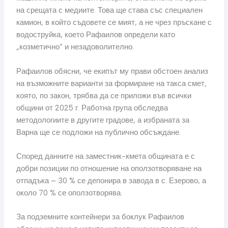
на срещата с медиите. Това ще става със специален
камион, в който съдовете се мият, а не чрез пръскане с
водоструйка, което Рафаилов определи като
„козметично“ и незадоволително.
Рафаилов обясни, че екипът му прави обстоен анализ
на възможните варианти за формиране на такса смет,
която, по закон, трябва да се приложи във всички
общини от 2025 г. Работна група обследва
методологиите в другите градове, а избраната за
Варна ще се подложи на публично обсъждане.
Според данните на заместник-кмета общината е с
добри позиции по отношение на оползотворяване на
отпадъка – 30 % се депонира в завода в с. Езерово, а
около 70 % се оползотворява.
За подземните контейнери за боклук Рафаилов