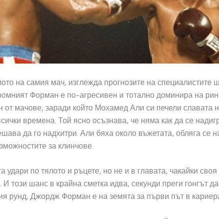
ото на самия мач, изглежда прогнозите на специалистите щ
ромният Форман е по-агресивен и тотално доминира на рин
н от мачове, заради който Мохамед Али си печели славата 
всички времена. Той ясно осъзнава, че няма как да се надиг
шава да го надхитри. Али бяха около въжетата, обляга се на
зможностите за клинчове.
а удари по тялото и ръцете, но не и в главата, чакайки своя
. И този шанс в крайна сметка идва, секунди преги гонгът да
ия рунд, Джордж Форман е на земята за първи път в кариера