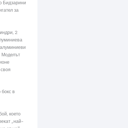
то Бидзарини
игател за
индри, 2
алуминиева
и алуминиеви
. Моделът
лионе
 своя
 бокс в
бой, което
рекат „най-