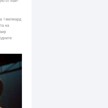
но от най-
а. 1 милиард
та на
Заир
родните