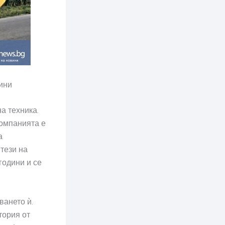
ини
а техника.
Компанията е
а
тези на
години и се
ането ѝ.
тория от