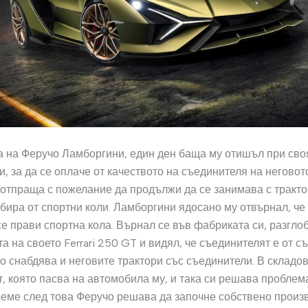
 на Феручо Ламборгини, един ден баща му отишъл при сво
, за да се оплаче от качеството на съединителя на неговото
 отпраща с пожелание да продължи да се занимава с тракто
бира от спортни коли. Ламборгини ядосано му отвърнал, че
се прави спортна кола. Върнал се във фабриката си, разгло
а на своето Ferrari 250 GT и видял, че съединителят е от с
о снабдява и неговите трактори със съединители. В складов
т, която пасва на автомобила му, и така си решава проблем
еме след това Феручо решава да започне собствено произ