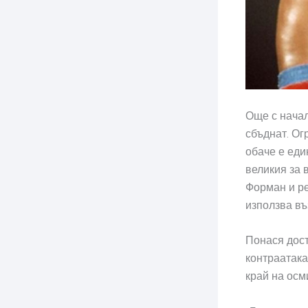
Още с начал
сбъднат. Ог
обаче е еди
великия за 
Форман и ре
използва въ
Понася дост
контраатака
край на осм