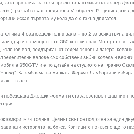
и, като привлича за своя проект талантливия инженер Джо
zarrini), разработвал преди това V-образен 12-цилиндров дв
боргини искал първата му кола да е с такъв двигател.
ател има 4 разпределителни вала – по 2 за всяка група цил
цилиндър и е с мощност от 350 конски сили. Моторът е и с 
, колянов вал, поддържан от седем основни лагера, кован
зпределителни валове със собствени зъбни колела и вериги
омобил е 350GTV и е по дизайн на студиото на Франко Ска
Touring“. За емблема на марката Феручо Ламборгини избира
знак – телец.
и побеждава Джордж Форман и става световен шампион по
тегория
 октомври 1974 година. Целият свят се подготвя за един дву
завинаги историята на бокса. Критиците по-късно ще го на