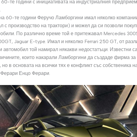
 60-те години с инициативата на индустриалния предприе
.
на 60-те години Феручо Ламборгини имал няколко компани
л с производство на трактори) и можел да си позволи покуп
обили. По различно време той е притежавал Mercedes 300S
00GT, Jaguar E-type. Имал и няколко Ferrari 250 GT, от разл
и автомобил той намирал някакви недостатъци. Известни с
ричините, които накарали Ламборгини да създаде фирма за
 но в основата на всички тях е конфликт със собственика н
 Ферари Енцо Ферари.