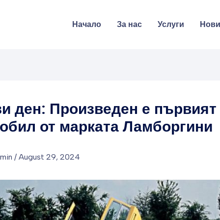
Начало
За нас
Услуги
Нов
зи ден: Произведен е първият
обил от марката Ламборгини
dmin
/
August 29, 2024