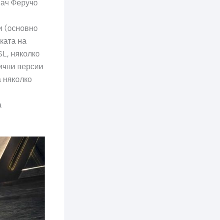
мач Феручо
и (основно
ката на
L, няколко
ични версии.
а няколко
а