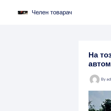
Skip
to
Челен товарач
content
На то
автом
By
a