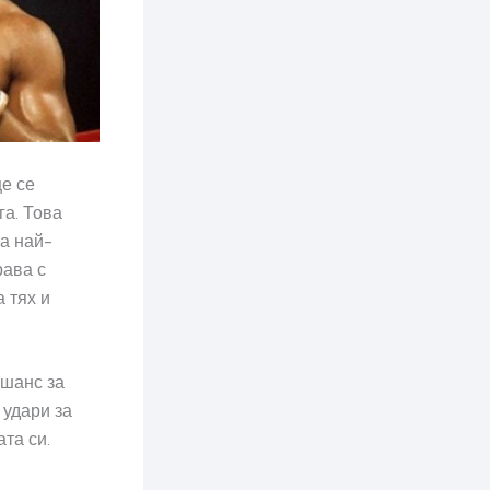
е се
га. Това
на най-
рава с
 тях и
 шанс за
 удари за
та си.