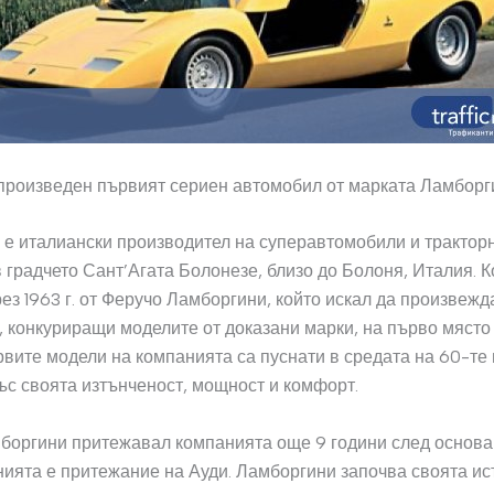
 произведен първият сериен автомобил от марката Ламборг
е италиански производител на суперавтомобили и тракторн
 градчето Сант’Агата Болонезе, близо до Болоня, Италия. 
ез 1963 г. от Феручо Ламборгини, който искал да произвежд
 конкуриращи моделите от доказани марки, на първо място 
вите модели на компанията са пуснати в средата на 60-те 
ъс своята изтънченост, мощност и комфорт.
боргини притежавал компанията още 9 години след основав
ията е притежание на Ауди. Ламборгини започва своята ис