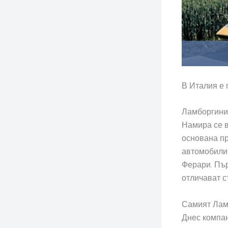
В Италия е
Ламборгини 
Намира се в
основана пр
автомобили,
Ферари. Пър
отличават с
Самият Лам
Днес компан