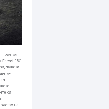
я приятел
 Ferrari 250
ри, защото
 ще му
бил
ъщата
ете си
а.
водство на