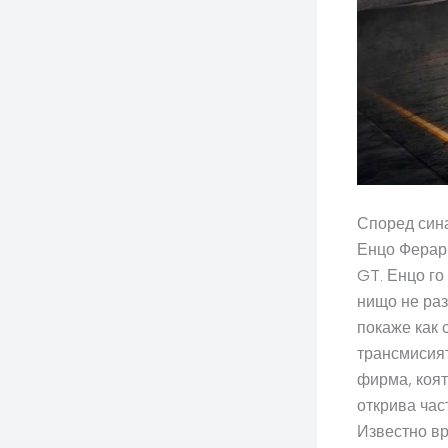
Според сина
Енцо Ферари
GT. Енцо го
нищо не раз
покаже как 
трансмисият
фирма, коят
открива час
Известно вр