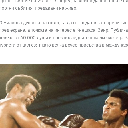
ортно събитие на 20 век“. Според различни данни, това е ед
портни събития, предавани на живо.
0 милиона души са платили, за да го гледат в затворени кин
пред екрана, а точката на интерес е Киншаса, Заир. Публика
повече от 60 000 души и през последните няколко месеца 
туристи от цял свят като всяка вечер присъства в междуна