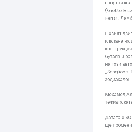
спортни кол
(Giotto Biz
Ferrari. Лам
Новият двиг
клапана на 
конструкция
бутала и ра
на този авт
„Scaglione-
зодиакален 
Мохамед Ал
тежката ка
Датата е 30
ще промени 