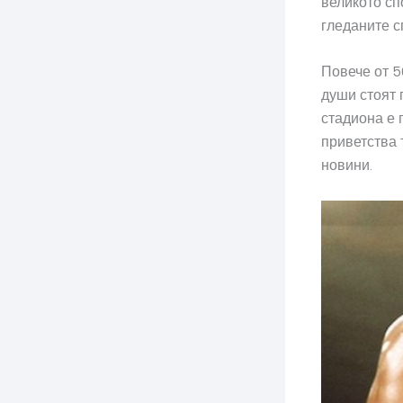
великото сп
гледаните с
Повече от 5
души стоят 
стадиона е 
приветства 
новини.