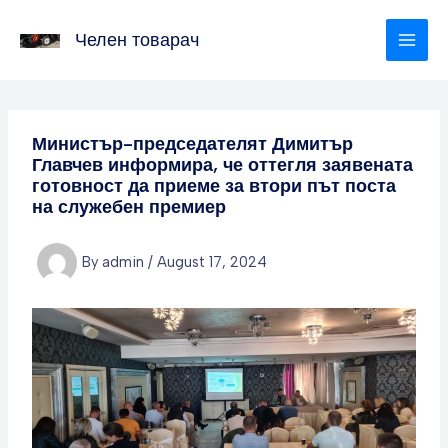
Skip
to
Челен товарач
content
Министър-председателят Димитър
Главчев информира, че оттегля заявената
готовност да приеме за втори път поста
на служебен премиер
By
admin
/
August 17, 2024