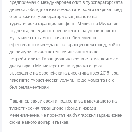
предприемач с международен опит в туроператорската
дейност, обсъдиха възможностите, които открива пред
българските туроператори създаването на
туристически гаранционен фонд. Министър Милошев
подчерта, че един от приоритетите на управлението
му, заявен от самото начало е бил именно
ефективното въвеждане на гаранционния фонд, който
да осигури по адекватен начин защитата на
потребителите. Гаранционният фонд е тема, която се
дискутира в Министерство на туризма още от
въвеждане на европейската директива през 2015 г. за
пакетните туристически услуги, но до момента не е
бил регламентиран.
Пашингер заяви своята подкрепа за въвеждането на
туристическия гаранционен фонд и изрази
мененимнение, че проектът на българския гаранционен
фонд е много добър и гъвкав.