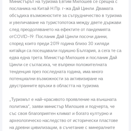
Министърът на туризма Евтим Милошев се срещна с
посланика на Китай Н.Пр. г-жа Дай Цинли. Двамата
обсъдиха възможностите за сътрудничество в туризма
и увеличаване на туристопотока между двете държави
след преодоляването на ефектите от пандемията
отCOVID-19. Посланик Дай Цинли посочи данни,
според които преди 2019 година близо 30 хиляди
китайци са посещавали годишно България, а сега те са
едва една трета. Министър Милошев и посланик Дай
Цинли се съгласиха, че въпреки положителната
тенденция през последната година, има много
потенциални възможности за активизиране на
двустранните връзки в областта на туризма.
„Туризмът е най-красивото проявление на външната
политика“, заяви министър Милошев и подчерта, че
със своя благоприятен климат и богато културно и
археологическо наследство от исторически пластове
на древни цивилизации, в съчетание с минералните