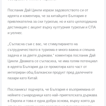
Посланик Дай Цинли изрази задоволството си от
идеята и коментира, че за китайците България е
привлекателна за ски туризъм, но и като целогодишна
дестинация с акцент върху културния туризъм и СПА
и уелнес.
„Съгласна съм с вас, че стимулирането на
сътрудничеството в туризма е много важна и спешна
задача и за двете държави,“ коментира посланик Дай
Цинли. Двамата се съгласиха, че има голям потенциал
в идеята България да се промотира като част от
интегриран общ Балкански продукт пред далечните
пазари като Китай.
Посланикът подчерта, че България е възприемана от
нейните сънародници като най-приятелската държава
в Европа и това е една добра основа, върху която да