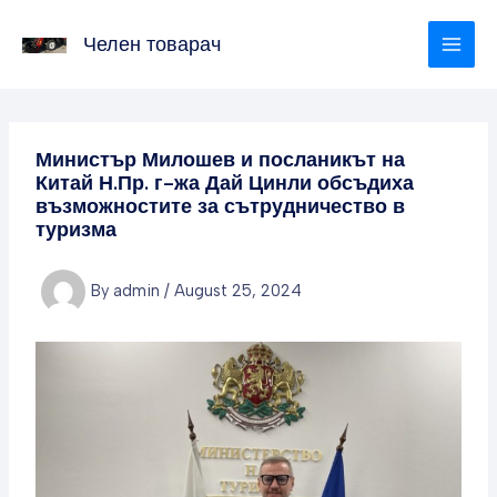
Skip
to
Челен товарач
content
Министър Милошев и посланикът на
Китай Н.Пр. г-жа Дай Цинли обсъдиха
възможностите за сътрудничество в
туризма
By
admin
/
August 25, 2024