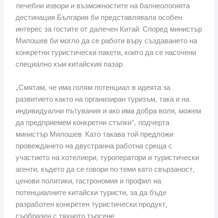
лечебни извори и възможностите на балнеологията
дестинация България би представлявала особен
интерес за гостите от далечен Китай. Според министър
Милошев би могло да се работи въру създаването на
конкретни туристически пакети, които да се насочени
специално към китайския пазар.
„Смятам, че има голям потенциал в идеята за
развитието както на организиран туризъм, така и на
индивидуални пътувания и ако има добра воля, можем
да предприемем конкретни стъпки“, подчерта
министър Милошев. Като такава той предложи
провеждането на двустранна работна среща с
участието на хотелиери, туроператори и туристически
агенти, където да се говори по теми като свързаност,
ценови политики, гастрономия и профил на
потенциалните китайски туристи, за да бъде
разработен конкретен туристически продукт,
съобразен с тяхното търсене.