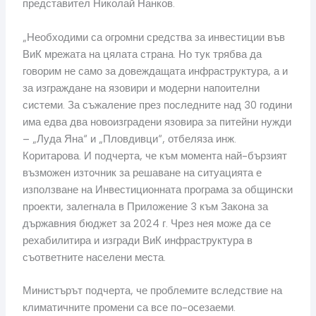
представител Николай Нанков.
„Необходими са огромни средства за инвестиции във
ВиК мрежата на цялата страна. Но тук трябва да
говорим не само за довеждащата инфраструктура, а и
за изграждане на язовири и модерни напоителни
системи. За съжаление през последните над 30 години
има едва два новоизградени язовира за питейни нужди
– „Луда Яна“ и „Пловдивци“, отбеляза инж.
Коритарова. И подчерта, че към момента най-бързият
възможен източник за решаване на ситуацията е
използване на Инвестиционната програма за общински
проекти, залегнала в Приложение 3 към Закона за
държавния бюджет за 2024 г. Чрез нея може да се
рехабилитира и изгради ВиК инфраструктура в
съответните населени места.
Министърът подчерта, че проблемите вследствие на
климатичните промени са все по-осезаеми.