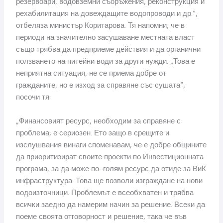
резервоари, водовземни съоръжения, реконструкция и
рехабилитация на довеждащите водопроводи и др.“,
отбеляза министър Коритарова. Тя напомни, че в
периоди на значително засушаване местната власт
също трябва да предприеме действия и да органични
ползването на питейни води за други нужди. „Това е
неприятна ситуация, не се приема добре от
гражданите, но е изход за справяне със сушата“,
посочи тя.
„Финансовият ресурс, необходим за справяне с
проблема, е сериозен. Ето защо в срещите и
изслушвания винаги споменавам, че е добре общините
да приоритизират своите проекти по Инвестиционната
програма, за да може по-голям ресурс да отиде за ВиК
инфраструктура. Това ще позволи изграждане на нови
водоизточници. Проблемът е всеобхватен и трябва
всички заедно да намерим начин за решение. Всеки да
поеме своята отговорност и решение, така че във