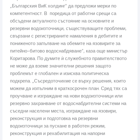
„Българския ВиК холдинг“ да предложи мерки по
компетентност. В поредица от работни срещи са
обсъдени актуалното състояние на основните и
резервни водоизточници, съществуващите проблеми,
свързани с регистрираните намаления в дебитите и
пониженото запълване на обемите на язовирите за
питейно-битово водоснабдяване“, каза още министър
Коритарова. По думите ѝ служебното правителството
не може да вземе значителни решения защото
проблемът е глобален и изисква политическа
подкрепа. „Съсредоточихме се върху решения, които
можем да изпълним в краткосрочен план. Сред тях са
проучване и изграждане на нови водоизточници или
резервно захранване от водоснабдителни системи на
съседни населени места, изграждане на язовири,
реконструкция и подготовка на резервни
водоизточници за пускане в работен режим,
реконструкция и рехабилитация на напорни