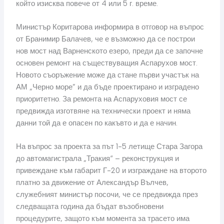
който изисква повече от 4 или 5 г. време.
Министър Коритарова информира в отговор на въпрос
от Бранимир Балачев, че е възможно да се построи
нов мост над Варненското езеро, преди да се започне
основен ремонт на съществуващия Аспарухов мост.
Новото съоръжение може да стане първи участък на
АМ „Черно море” и да бъде проектирано и изградено
приоритетно. За ремонта на Аспаруховия мост се
предвижда изготвяне на технически проект и няма
данни той да е опасен по какъвто и да е начин.
На въпрос за проекта за път 1-5 летище Стара Загора
до автомагистрала „Тракия“ – реконструкция и
привеждане към габарит Г-20 и изграждане на второто
платно за движение от Александър Вълчев,
служебният министър посочи, че се предвижда през
следващата година да бъдат възобновени
процедурите, защото към момента за трасето има