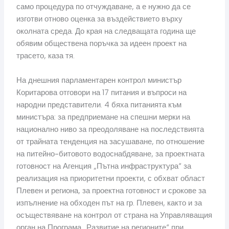
само процедура по отчуждаване, а е нужно да се
изготви отново оценка за въздействието върху
околната среда. До края на следващата година ще
обявим обществена поръчка за идеен проект на
трасето, каза тя.
На днешния парламентарен контрол министър
Коритарова отговори на 17 питания и въпроси на
народни представители. 4 бяха питанията към
министъра: за предприемане на спешни мерки на
национално ниво за преодоляване на последствията
от трайната тенденция на засушаване, по отношение
на питейно-битовото водоснабдяване, за проектната
готовност на Агенция „Пътна инфраструктура“ за
реализация на приоритетни проекти, с обхват област
Плевен и региона, за проектна готовност и срокове за
изпълнение на обходен път на гр. Плевен, както и за
осъществяване на контрол от страна на Управляващия
орган на Програма „Развитие на регионите“ при