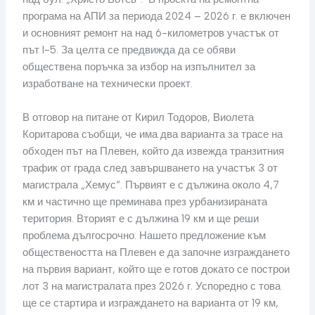
програма на АПИ за периода 2024 – 2026 г. е включен
и основният ремонт на над 6-километров участък от
път I-5. За целта се предвижда да се обяви
обществена поръчка за избор на изпълнител за
изработване на технически проект.
В отговор на питане от Кирил Тодоров, Виолета
Коритарова съобщи, че има два варианта за трасе на
обходен път на Плевен, който да извежда транзитния
трафик от града след завършването на участък 3 от
магистрала „Хемус“. Първият е с дължина около 4,7
км и частично ще преминава през урбанизираната
територия. Вторият е с дължина 19 км и ще реши
проблема дългосрочно. Нашето предложение към
обществеността на Плевен е да започне изграждането
на първия вариант, който ще е готов докато се построи
лот 3 на магистралата през 2026 г. Успоредно с това
ще се стартира и изграждането на варианта от 19 км,