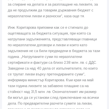
за спиране на делата и за разплащане на лихвите, за
да не продължим да товарим държавния бюджет с
неразплатени лихви и разноски“, каза още тя.
Инж. Коритарова припомни как се е стигнало до
ощетяващата за бюджета ситуация, при която са
натрупани задълженията, представляващи главници
по неразплатени договори и лихви и които като
задължения не са били предвидени в бюджета за тази
година. „Натрупаните суми по неразплатени
сертификати и фактури са близо 238 млн. лв. с ДДС.
Заведени са над 40 дела от изпълнителите, по които
се трупат лихви върху претендираните суми“,
информира министър Коритарова. Към края на май
тази година лихвите за забавено плащане са на
стойност над 31,5 млн. лв. Окончателният им размер
би могъл да се установи след приключване на всички
дела. По предварителни разчети сумите за лихви,