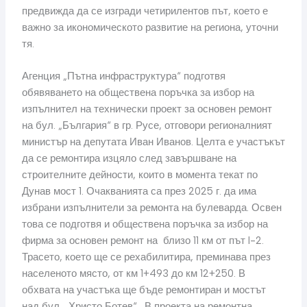
предвижда да се изгради четирилентов път, което е
важно за икономическото развитие на региона, уточни
тя.
Агенция „Пътна инфраструктура“ подготвя
обявяването на обществена поръчка за избор на
изпълнител на технически проект за основен ремонт
на бул. „България“ в гр. Русе, отговори регионалният
министър на депутата Иван Иванов. Целта е участъкът
да се ремонтира изцяло след завършване на
строителните дейности, които в момента текат по
Дунав мост 1. Очакванията са през 2025 г. да има
избрани изпълнители за ремонта на булеварда. Освен
това се подготвя и обществена поръчка за избор на
фирма за основен ремонт на близо 11 км от път I-2.
Трасето, което ще се рехабилитира, преминава през
населеното място, от км 1+493 до км 12+250. В
обхвата на участъка ще бъде ремонтиран и мостът
над бул. „Христо Ботев“. В проекта на ремонтна