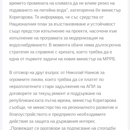
времето промяната на климата да не влияе рязко на
подаването на питейна вода“, категорична бе министър
Коритарова. Тя информира, че със средства от
Националния план за възстановяване и устойчивост
също предстои изпълнение на проекти, насочени към
изпълнение на програмата за модернизация на
водоснабдяването. В момента обаче няма дългосрочна
стратегия за справяне с кризата, което трябва да е
една от първите задачи на новия министър на МРРБ.
В отговор на друг въпрос от Николай Нанков за
огромните лихви, които трябва да се платят по
неразплатените стари задължения на АПИ за
договорите за текущ ремонт и поддържане на
републиканската пътна мрежа, министър Коритарова
съобщи, че министерство на регионалното развитие и
благоустройството е предприело необходимите
действия за защита на държавния интерес.
„Провеждат се разговори за подписване на спогодби