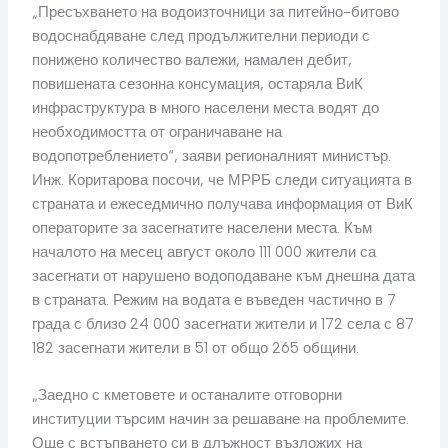
„Пресъхването на водоизточници за питейно-битово
водоснабдяване след продължителни периоди с
понижено количество валежи, намален дебит,
повишената сезонна консумация, остаряла ВиК
инфраструктура в много населени места водят до
необходимостта от ограничаване на
водопотреблението“, заяви регионалният министър.
Инж. Коритарова посочи, че МРРБ следи ситуацията в
страната и ежеседмично получава информация от ВиК
операторите за засегнатите населени места. Към
началото на месец август около 111 000 жители са
засегнати от нарушено водоподаване към днешна дата
в страната. Режим на водата е въведен частично в 7
града с близо 24 000 засегнати жители и 172 села с 87
182 засегнати жители в 51 от общо 265 общини.
„Заедно с кметовете и останалите отговорни
институции търсим начин за решаване на проблемите.
Още с встъпването си в длъжност възложих на