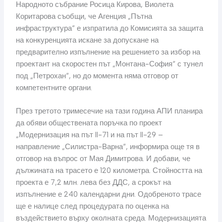
Народното събрание Росица Кирова, Виолета
Коритарова съобщи, че Агенция „Пътна
инфраструктура“ е изпратила до Комисията за защита
на конкуренцията искане за допускане на
предварително изпълнение на решението за избор на
проектант на скоростен път „Монтана-София“ с тунел
под „Петрохан“, но до момента няма отговор от
компетентните органи.
През третото тримесечие на тази година АПИ планира
да обяви обществената поръчка по проект
„Модернизация на път II-71 и на път II-29 –
направление „Силистра-Варна“, информира още тя в
отговор на въпрос от Мая Димитрова. И добави, че
дължината на трасето е 120 километра. Стойността на
проекта е 7,2 млн. лева без ДДС, а срокът на
изпълнение е 240 календарни дни. Одобреното трасе
ще е налице след процедурата по оценка на
въздействието върху околната среда. Модернизацията