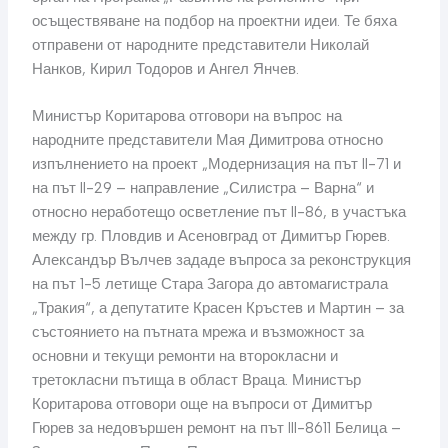
осъществяване на подбор на проектни идеи. Те бяха
отправени от народните представители Николай
Нанков, Кирил Тодоров и Ангел Янчев.
Министър Коритарова отговори на въпрос на
народните представители Мая Димитрова относно
изпълнението на проект „Модернизация на път II-71 и
на път II-29 – направление „Силистра – Варна“ и
относно неработещо осветление път II-86, в участъка
между гр. Пловдив и Асеновград от Димитър Гюрев.
Александър Вълчев зададе въпроса за реконструкция
на път 1-5 летище Стара Загора до автомагистрала
„Тракия“, а депутатите Красен Кръстев и Мартин – за
състоянието на пътната мрежа и възможност за
основни и текущи ремонти на второкласни и
третокласни пътища в област Враца. Министър
Коритарова отговори още на въпроси от Димитър
Гюрев за недовършен ремонт на път III-8611 Белица –