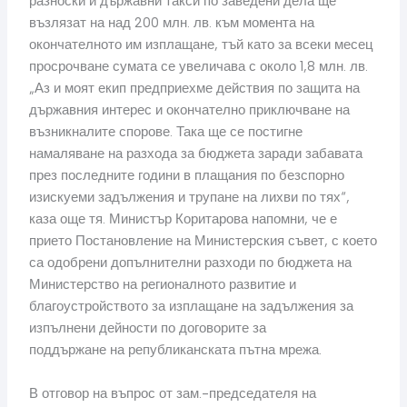
разноски и държавни такси по заведени дела ще
възлязат на над 200 млн. лв. към момента на
окончателното им изплащане, тъй като за всеки месец
просрочване сумата се увеличава с около 1,8 млн. лв.
„Аз и моят екип предприехме действия по защита на
държавния интерес и окончателно приключване на
възникналите спорове. Така ще се постигне
намаляване на разхода за бюджета заради забавата
през последните години в плащания по безспорно
изискуеми задължения и трупане на лихви по тях“,
каза още тя. Министър Коритарова напомни, че е
прието Постановление на Министерския съвет, с което
са одобрени допълнителни разходи по бюджета на
Министерство на регионалното развитие и
благоустройството за изплащане на задължения за
изпълнени дейности по договорите за
поддържане на републиканската пътна мрежа.
В отговор на въпрос от зам.-председателя на