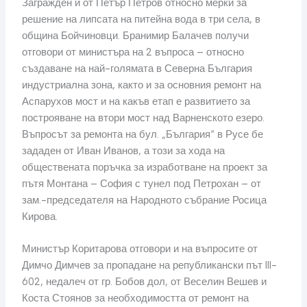
Загражден и от Петър Петров относно мерки за
решение на липсата на питейна вода в три села, в
община Бойчиновци. Бранимир Балачев получи
отговори от министъра на 2 въпроса – относно
създаване на най-голямата в Северна България
индустриална зона, както и за основния ремонт на
Аспарухов мост и на какъв етап е развитието за
построяване на втори мост над Варненското езеро.
Въпросът за ремонта на бул. „България“ в Русе бе
зададен от Иван Иванов, а този за хода на
обществената поръчка за изработване на проект за
пътя Монтана – София с тунел под Петрохан – от
зам.-председателя на Народното събрание Росица
Кирова.
Министър Коритарова отговори и на въпросите от
Димчо Димчев за пропадане на републикански път III-
602, недалеч от гр. Бобов дол, от Веселин Вешев и
Коста Стоянов за необходимостта от ремонт на