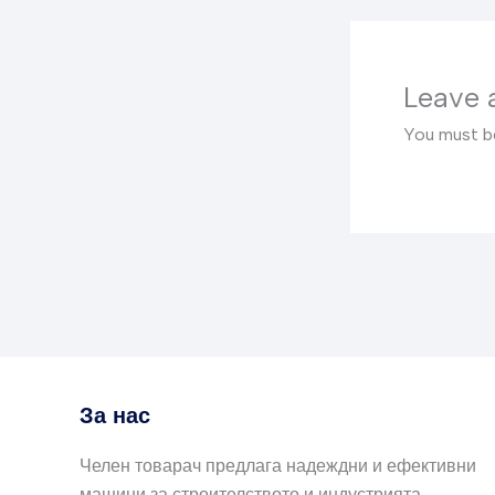
Leave
You must 
За нас
Челен товарач предлага надеждни и ефективни
машини за строителството и индустрията.