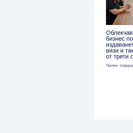
Облекчав
бизнес п
издаванет
визи и та
от трети 
Челен товара