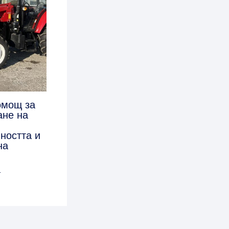
омощ за
ане на
ността и
на
4