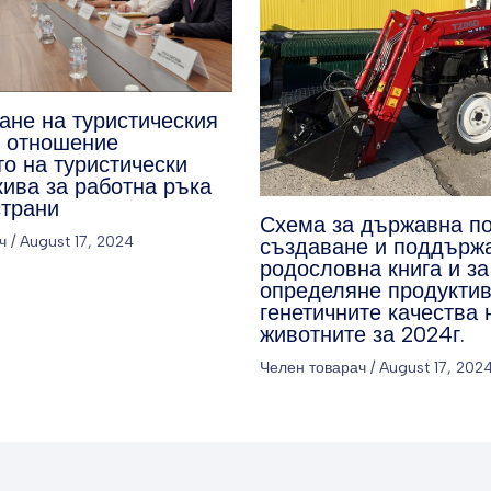
ане на туристическия
о отношение
о на туристически
кива за работна ръка
страни
Схема за държавна п
ч
/
August 17, 2024
създаване и поддърж
родословна книга и за
определяне продуктив
генетичните качества 
животните за 2024г.
Челен товарач
/
August 17, 202