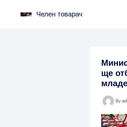
Skip
to
Челен товарач
content
Минис
ще от
младе
By
a