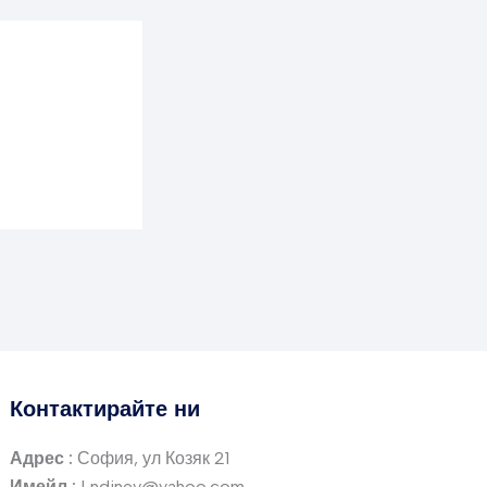
Контактирайте ни
Адрес :
София, ул Козяк 21
Имейл :
Lndinev@yahoo.com