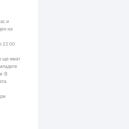
ас и
ден на
о 22:00
о ще имат
 младите
и. В
ата.
гри.