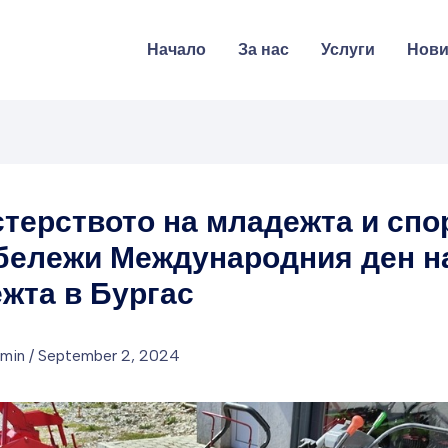
Начало
За нас
Услуги
Нов
терството на младежта и спо
бележи Международния ден н
жта в Бургас
dmin
/
September 2, 2024