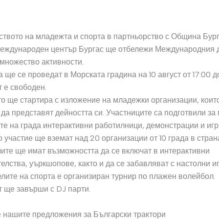
вото на младежта и спорта в партньорство с Община Бург
еждународен център Бургас ще отбележи Международния 
 множество активности.
е се проведат в Морската градина на 10 август от 17:00 д
т е свободен.
 ще стартира с изложение на младежки организации, коит
да представят дейността си. Участниците са подготвили за
ите на града интерактивни работилници, демонстрации и игр
 участие ще вземат над 20 организации от 10 града в стран
те ще имат възможността да се включат в интерактивни
елства, уъркшопове, както и да се забавляват с настолни и
ите на спорта е организиран турнир по плажен волейбол.
ще завърши с DJ парти.
 нашите предложения за Български трактори