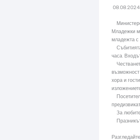
08.08.2024
Министерст
Младежки м
младежта с
Събитията щ
часа. Входъ
Честването
възможност 
хора и гост
изложението
Посетители
предизвикат
За любител
Празникът 
Разгледайте