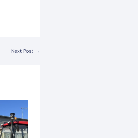
Next Post
→