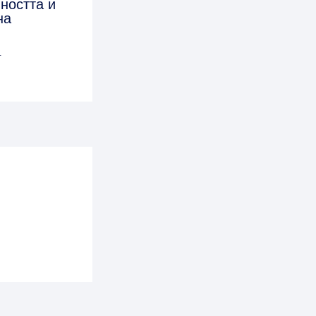
ността и
на
4