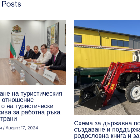
 Posts
ане на туристическия
о отношение
о на туристически
кива за работна ръка
страни
Схема за държавна п
ч
/
August 17, 2024
създаване и поддърж
родословна книга и за