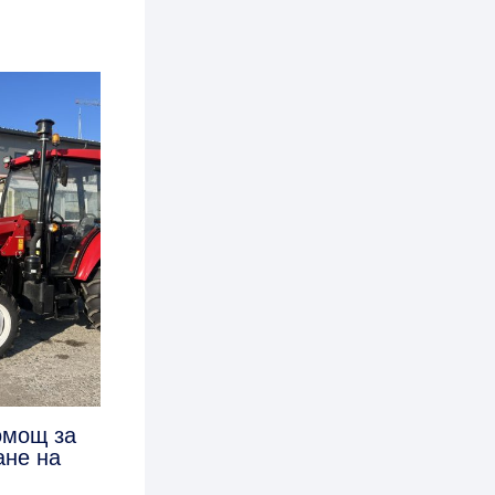
омощ за
ане на