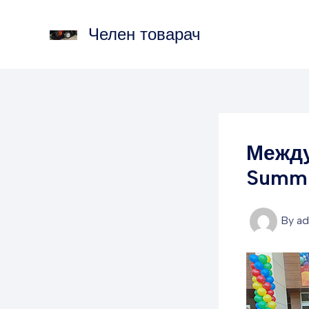
Skip
to
Челен товарач
content
Между
Summi
By
a