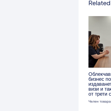
Related
Облекчав
бизнес п
издаванет
визи и та
от трети 
Челен товара