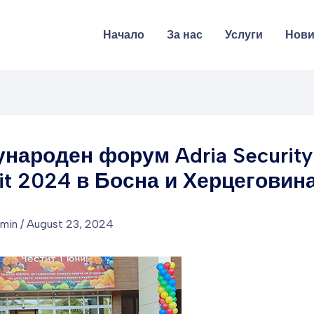
Начало
За нас
Услуги
Нов
народен форум Adria Security
t 2024 в Босна и Херцеговин
dmin
/
August 23, 2024