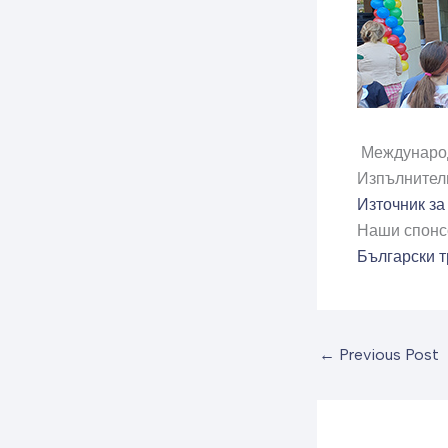
Международе
Изпълнителн
Източник за
Наши спонс
Български т
←
Previous Post