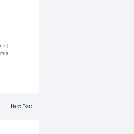
на |
ятия
Next Post
→