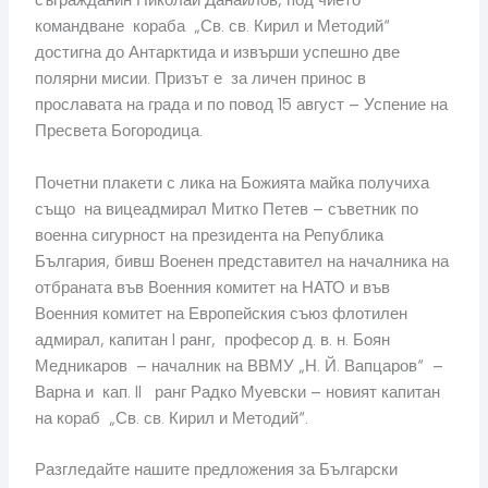
съгражданин Николай Данаилов, под чието
командване кораба „Св. св. Кирил и Методий“
достигна до Антарктида и извърши успешно две
полярни мисии. Призът е за личен принос в
прославата на града и по повод 15 август – Успение на
Пресвета Богородица.
Почетни плакети с лика на Божията майка получиха
също на вицеадмирал Митко Петев – съветник по
военна сигурност на президента на Република
България, бивш Военен представител на началника на
отбраната във Военния комитет на НАТО и във
Военния комитет на Европейския съюз флотилен
адмирал, капитан I ранг, професор д. в. н. Боян
Медникаров – началник на ВВМУ „Н. Й. Вапцаров“ –
Варна и кап. II ранг Радко Муевски – новият капитан
на кораб „Св. св. Кирил и Методий“.
Разгледайте нашите предложения за Български