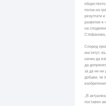
обществото 
полза на гр
резултати и
развитие е 
на споделен
Стефанова, 
Според проф
институт, в
начин да из
да допринес
за да не ни
добави, че 
изобретения
„В актуализ
поставен ак