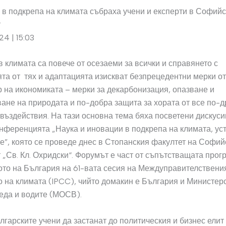
в подкрепа на климата събраха учени и експерти в Софий
т
24 | 15:03
 климата са повече от осезаеми за всички и справянето с
та от тях и адаптацията изискват безпрецедентни мерки от
р на икономиката – мерки за декарбонизация, опазване и
ане на природата и по-добра защита за хората от все по-
въздействия. На тази основна тема бяха посветени дискуси
нференцията „Наука и иновации в подкрепа на климата, ус
е”, която се проведе днес в Стопанския факултет на Софий
 „Св. Кл. Охридски“. Форумът е част от съпътстващата прог
то на България на 61-вата сесия на Междуправителствени
 на климата (IPCC), чийто домакин е България и Министер
еда и водите (МОСВ).
лгарските учени да застанат до политическия и бизнес елит