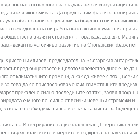
и да поемат отговорност за създаването и комуникацията н
ажданите и икономиката. Да представим фактите, емпиричн
 научно обоснованите сценарии за бъдещото ни и възможно
част от ежедневната ни работа като активен участник при и
а обществена визия и стратегия“. Това каза доц. д-р Марин
зам.-декан по устойчиво развитие на Стопанския факултет.
. Христо Пимпирев, председател на Българския антарктич
ъпросът пред обществото и цялото човечество днес е не да
бяга от климатичните промени, а как да живее с тях. „Всеки
е за това да се приспособяваме към климатичните предизв
 ударят прекалено силно последиците от тях”, заяви проф. 
природата е много по-силна от всички човешки стремежи и
, затова е необходима силна и осъзната мисъл за бъдещето
ацията на Интегрирания национален план „Енергетика и кл
цент върху политиките и мерките в подкрепа на науката и и