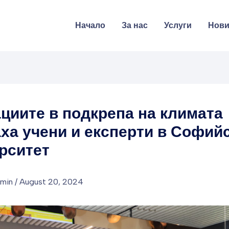
Начало
За нас
Услуги
Нов
циите в подкрепа на климата
ха учени и експерти в Софий
рситет
dmin
/
August 20, 2024