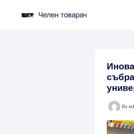
Skip
to
Челен товарач
content
Инова
събра
униве
By
a