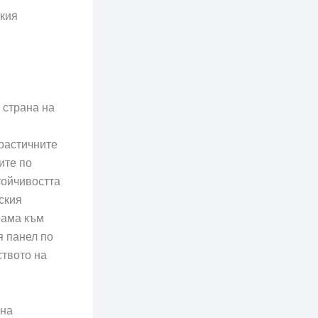
ския
 страна на
драстичните
ите по
тойчивостта
ския
рама към
я панел по
ството на
 на