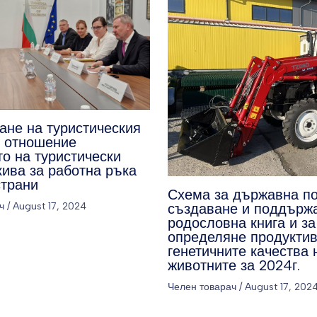
ане на туристическия
о отношение
о на туристически
кива за работна ръка
страни
Схема за държавна п
ч
/
August 17, 2024
създаване и поддърж
родословна книга и за
определяне продуктив
генетичните качества 
животните за 2024г.
Челен товарач
/
August 17, 202