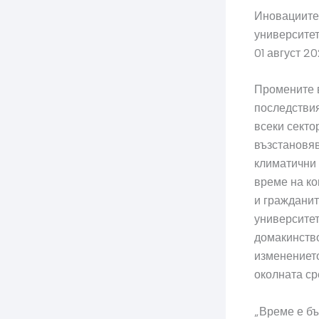
Иновациите 
университе
01 август 20
Промените в
последствия
всеки секто
възстановяв
климатични 
време на ко
и гражданит
университет
домакинство
изменението
околната ср
„Време е бъ