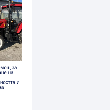
омощ за
ане на
ността и
на
4