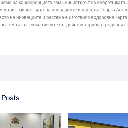
време на конференцията зам.-министърът на енергетиката 
местник-министърът на иновациите и растежа Георги Ангело
ото на иновациите и растежа е изготвило водородна карта
 по темата за климатичните въздействия трябват редовни с
 Posts