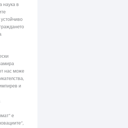
а наука в
ите
 устойчиво
зграждането
а
ески
 намира
 от нас може
икателства,
Пимпирев и
.
имат“ е
новациите“,