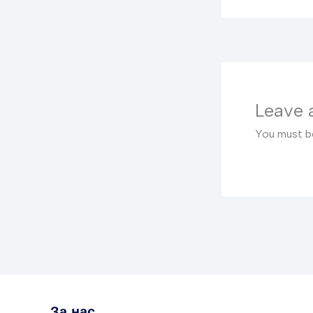
Leave
You must 
За нас