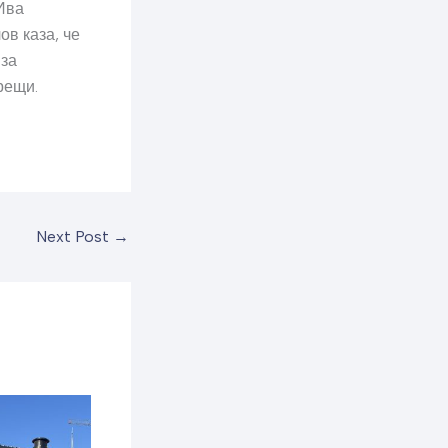
Ива
в каза, че
 за
рещи.
Next Post
→