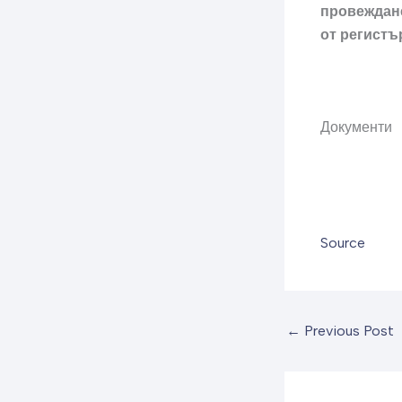
провеждане
от регистър
Документи
Source
←
Previous Post