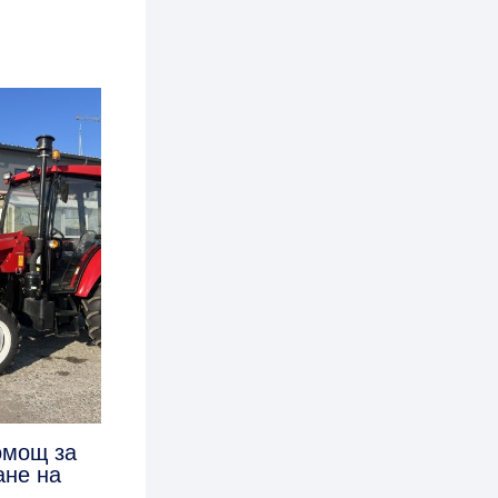
омощ за
ане на