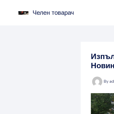
Skip
to
Челен товарач
content
Изпъл
Нови
By
a