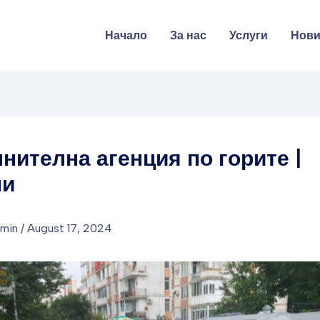
Начало
За нас
Услуги
Нов
нителна агенция по горите |
ни
dmin
/
August 17, 2024