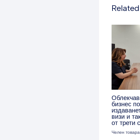
Related
Облекчав
бизнес п
издаванет
визи и та
от трети 
Челен товара