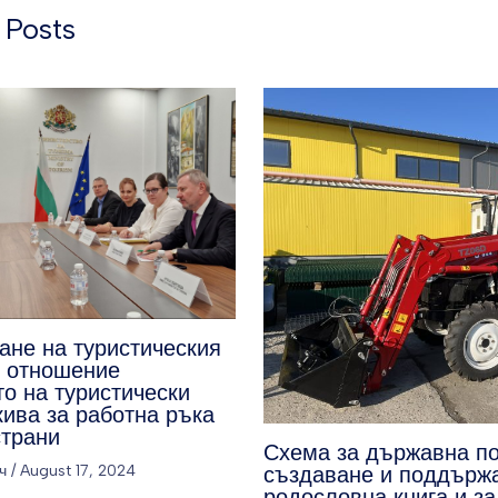
 Posts
ане на туристическия
о отношение
о на туристически
кива за работна ръка
страни
Схема за държавна п
ч
/
August 17, 2024
създаване и поддърж
родословна книга и за