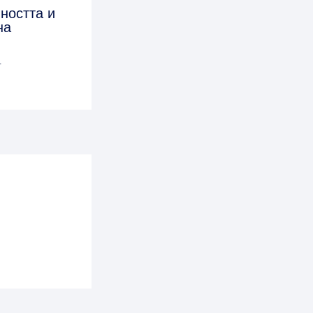
ността и
на
4