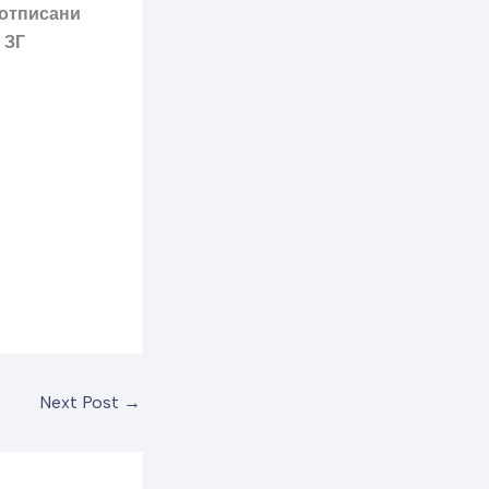
 отписани
 ЗГ
Next Post
→