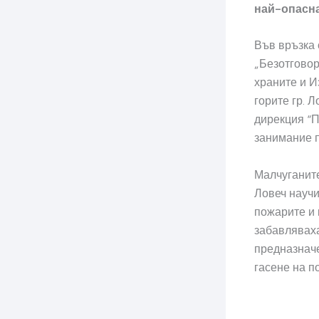
най-опасна
Във връзка
„Безотговор
храните и И
горите гр. 
дирекция “П
занимание п
Малчуганите
Ловеч научи
пожарите и 
забавляваха
предназнач
гасене на п