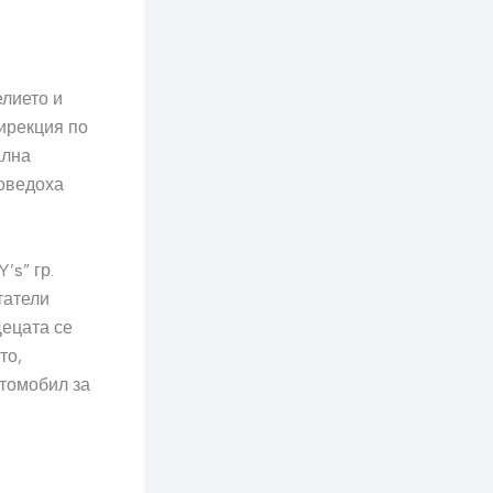
елието и
ирекция по
ална
роведоха
’s” гр.
татели
Децата се
то,
томобил за