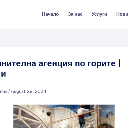
Начало
За нас
Услуги
Нов
нителна агенция по горите |
ни
dmin
/
August 28, 2024