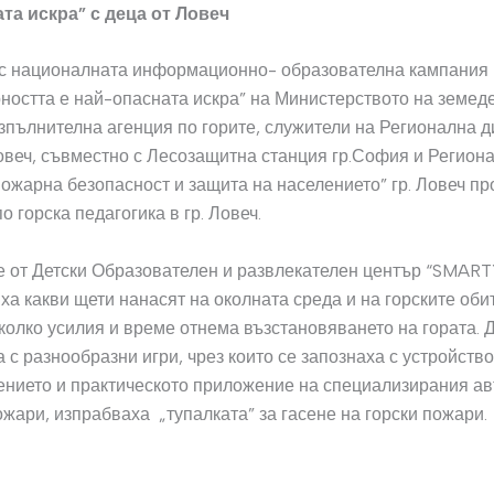
та искра” с деца от Ловеч
 с националната информационно- образователна кампания
ността е най-опасната искра” на Министерството на земед
зпълнителна агенция по горите, служители на Регионална д
Ловеч, съвместно с Лесозащитна станция гр.София и Регион
ожарна безопасност и защита на населението” гр. Ловеч п
о горска педагогика в гр. Ловеч.
 от Детски Образователен и развлекателен център “SMARTY
ха какви щети нанасят на околната среда и на горските оби
колко усилия и време отнема възстановяването на гората. 
 с разнообразни игри, чрез които се запознаха с устройство
ението и практическото приложение на специализирания ав
ожари, изпрабваха „тупалката” за гасене на горски пожари.