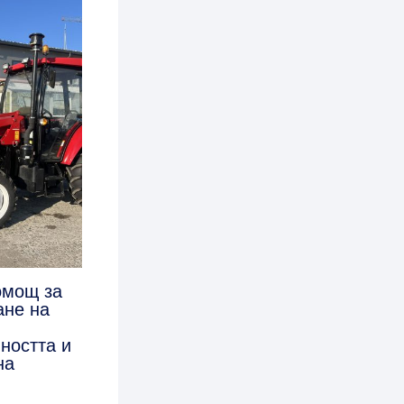
омощ за
ане на
ността и
на