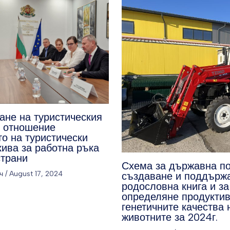
ане на туристическия
о отношение
о на туристически
кива за работна ръка
страни
Схема за държавна п
ч
/
August 17, 2024
създаване и поддърж
родословна книга и за
определяне продуктив
генетичните качества 
животните за 2024г.