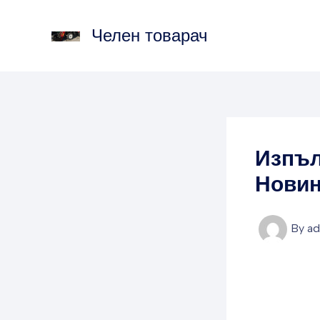
Skip
to
Челен товарач
content
Изпъл
Нови
By
a