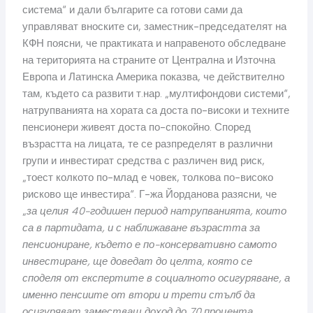
система“ и дали българите са готови сами да
управляват вноските си, заместник-председателят на
КФН поясни, че практиката и направеното обследване
на територията на страните от Централна и Източна
Европа и Латинска Америка показва, че действително
там, където са развити т.нар. „мултифондови системи“,
натрупванията на хората са доста по-високи и техните
пенсионери живеят доста по-спокойно. Според
възрастта на лицата, те се разпределят в различни
групи и инвестират средства с различен вид риск,
„тоест колкото по-млад е човек, толкова по-високо
рисково ще инвестира“. Г-жа Йорданова разясни, че
„
за целия 40-годишен период натрупванията, които
са в партидата, и с наближаване възрастта за
пенсиониране, където е по-консервативно самото
инвестиране, ще доведат до целта, която се
споделя от експертите в социалното осигуряване, а
именно пенсиите от втори и трети стълб да
осигуряват заместващ доход до 70 процента,