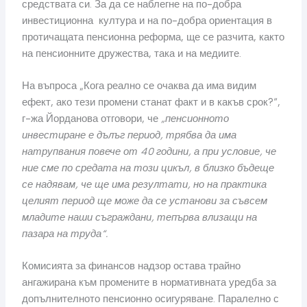
средствата си. За да се наблегне на по-добра
инвестиционна култура и на по-добра ориентация в
протичащата пенсионна реформа, ще се разчита, както
на пенсионните дружества, така и на медиите.
На въпроса „Кога реално се очаква да има видим
ефект, ако тези промени станат факт и в какъв срок?“,
г-жа Йорданова отговори, че
„пенсионното
инвестиране е дълъг период, трябва да има
натрупвания повече от 40 години, а при условие, че
ние сме по средата на този цикъл, в близко бъдеще
се надявам, че ще има резултати, но на практика
целият период ще може да се установи за съвсем
младите наши съграждани, тепърва влизащи на
пазара на труда“.
Комисията за финансов надзор остава трайно
ангажирана към промените в нормативната уредба за
допълнителното пенсионно осигуряване. Паралелно с