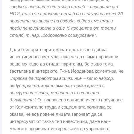
заедно с пенсиите от първи стълб – пенсиите от
НОИ, така че вторият стълб да осигурява около 20
процента покриване на дохода, който сме имали
преди пенсиониране и още 10 процента от трети
стълб, т. нар. „доброволно осигуряване“.
Дали българите притежават достатъчно добра
инвестиционна култура, така че да взимат правилни
решения къде да отидат парите им, бе също тема,
застъпена в интервюто. Г-жа Йорданова коментира, че
„трябва да поработим всички ние – като надзор,
индустрията, която има най-пряка връзка с
осигурените лица, медиите и съответно
държавата“.
От направено социологическо проучване
от Комисията по труда и социалната политика се
оказва, че все повече лицата започват да се
интересуват от такъв тип инвестиции, даже най-
младите проявяват интерес сами да управляват