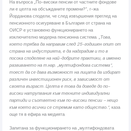
На въпроса „По-високи пенсии от частните фондове
ли е целта на обсъжданите промени?“, г-жа
Йорданова сподели, че след извършения преглед на
пенсионното осигуряване в България от страна на
ОИСР е установено функционирането на
изключително модерна пенсионна система. „
Това,
което трябва да направим след 25-годишен опит от
страна на индустрията, е да надградим и то в
посока споделяне на най-добрите практики, а именно
развиването на т.нар. „мултифондова система“,
тоест да се дава възможност на лицата да избират
различен инвестиционен риск, в зависимост от
своята възраст. Целта е това да доведе до по-
високи натрупвания към техните индивидуални
партиди и съответно към по-високи пенсии – нещо
към което всички се стремим като общество.“
, каза
още тя в ефира на медията.
Запитана за функционирането на „мултифондовата