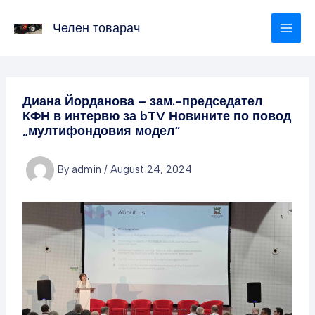
Skip
to
Челен товарач
content
Диана Йорданова – зам.-председател
КФН в интервю за bTV Новините по повод
„мултифондовия модел“
By
admin
/
August 24, 2024