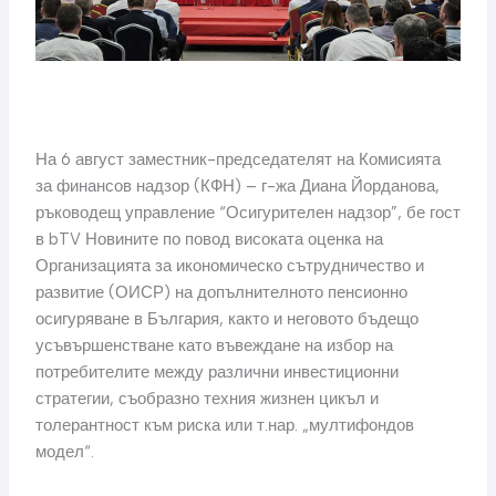
На 6 август заместник-председателят на Комисията
за финансов надзор (КФН) – г-жа Диана Йорданова,
ръководещ управление “Осигурителен надзор”, бе гост
в bTV Новините по повод високата оценка на
Организацията за икономическо сътрудничество и
развитие (ОИСР) на допълнителното пенсионно
осигуряване в България, както и неговото бъдещо
усъвършенстване като въвеждане на избор на
потребителите между различни инвестиционни
стратегии, съобразно техния жизнен цикъл и
толерантност към риска или т.нар. „мултифондов
модел“.