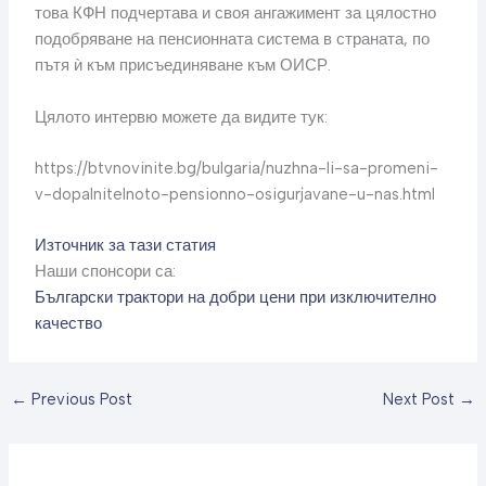
това КФН подчертава и своя ангажимент за цялостно
подобряване на пенсионната система в страната, по
пътя ѝ към присъединяване към ОИСР.
Цялото интервю можете да видите тук:
https://btvnovinite.bg/bulgaria/nuzhna-li-sa-promeni-
v-dopalnitelnoto-pensionno-osigurjavane-u-nas.html
Източник за тази статия
Наши спонсори са:
Български трактори на добри цени при изключително
качество
←
Previous Post
Next Post
→