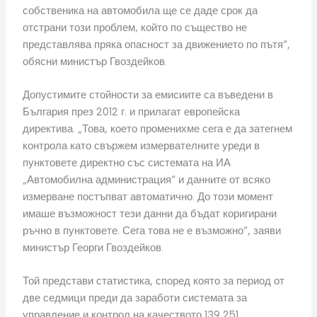
собственика на автомобила ще се даде срок да
отстрани този проблем, който по същество не
представлява пряка опасност за движението по пътя“,
обясни министър Гвоздейков.
Допустимите стойности за емисиите са въведени в
България през 2012 г. и прилагат европейска
директива. „Това, което променихме сега е да затегнем
контрола като свържем измервателните уреди в
пунктовете директно със системата на ИА
„Автомобилна администрация“ и данните от всяко
измерване постъпват автоматично. До този момент
имаше възможност тези данни да бъдат коригирани
ръчно в пунктовете. Сега това не е възможно“, заяви
министър Георги Гвоздейков.
Той представи статистика, според която за период от
две седмици преди да заработи системата за
управление и контрол на качеството 139 251