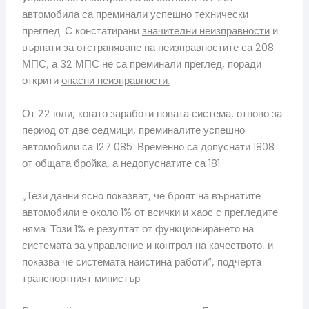
автомобила са преминали успешно технически
преглед. С констатирани
значителни неизправности
и
върнати за отстраняване на неизправностите са 208
МПС, а 32 МПС не са преминали преглед, поради
открити
опасни неизправности.
От 22 юли, когато заработи новата система, отново за
период от две седмици, преминалите успешно
автомобили са 127 085. Временно са допуснати 1808
от общата бройка, а недопуснатите са 181.
„Тези данни ясно показват, че броят на върнатите
автомобили е около 1% от всички и хаос с прегледите
няма. Този 1% е резултат от функционирането на
системата за управление и контрол на качеството, и
показва че системата наистина работи“, подчерта
транспортният министър.