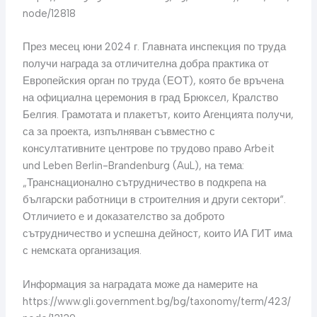
node/12818
През месец юни 2024 г. Главната инспекция по труда
получи награда за отличителна добра практика от
Европейския орган по труда (ЕОТ), която бе връчена
на официална церемония в град Брюксел, Кралство
Белгия. Грамотата и плакетът, които Агенцията получи,
са за проекта, изпълняван съвместно с
консултативните центрове по трудово право Arbeit
und Leben Berlin-Brandenburg (AuL), на тема:
„Транснационално сътрудничество в подкрепа на
български работници в строителния и други сектори“.
Отличието е и доказателство за доброто
сътрудничество и успешна дейност, които ИА ГИТ има
с немската организация.
Информация за наградата може да намерите на
https://www.gli.government.bg/bg/taxonomy/term/423/