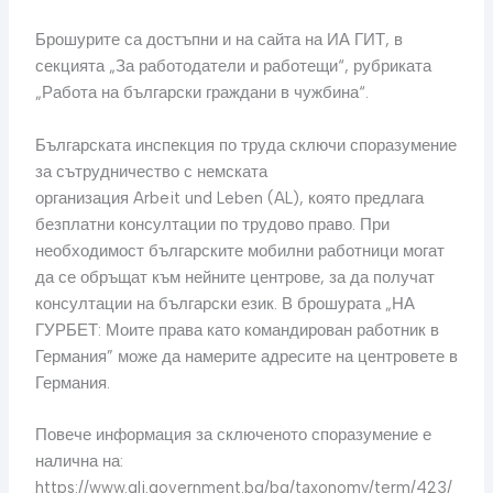
Брошурите са достъпни и на сайта на ИА ГИТ, в
секцията „За работодатели и работещи“, рубриката
„Работа на български граждани в чужбина“.
Българската инспекция по труда сключи споразумение
за сътрудничество с немската
организация Arbeit und Leben (AL), която предлага
безплатни консултации по трудово право. При
необходимост българските мобилни работници могат
да се обръщат към нейните центрове, за да получат
консултации на български език. В брошурата „НА
ГУРБЕТ: Моите права като командирован работник в
Германия” може да намерите адресите на центровете в
Германия.
Повече информация за сключеното споразумение е
налична на:
https://www.gli.government.bg/bg/taxonomy/term/423/