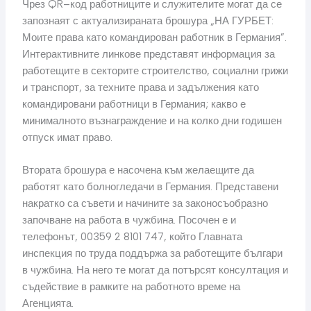
Чрез QR–код работниците и служителите могат да се
запознаят с актуализираната брошура „НА ГУРБЕТ:
Моите права като командирован работник в Германия”.
Интерактивните линкове представят информация за
работещите в секторите строителство, социални грижи
и транспорт, за техните права и задължения като
командировани работници в Германия; какво е
минималното възнаграждение и на колко дни годишен
отпуск имат право.
Втората брошура е насочена към желаещите да
работят като болногледачи в Германия. Представени
накратко са съвети и начините за законосъобразно
започване на работа в чужбина. Посочен е и
телефонът, 00359 2 8101 747, който Главната
инспекция по труда поддържа за работещите българи
в чужбина. На него те могат да потърсят консултация и
съдействие в рамките на работното време на
Агенцията.