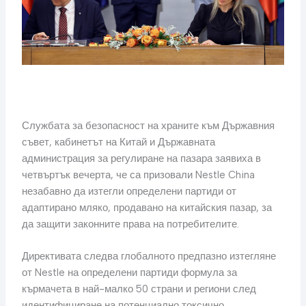
Службата за безопасност на храните към Държавния
съвет, кабинетът на Китай и Държавната
администрация за регулиране на пазара заявиха в
четвъртък вечерта, че са призовали Nestle China
незабавно да изтегли определени партиди от
адаптирано мляко, продавано на китайския пазар, за
да защити законните права на потребителите.
Директивата следва глобалното предпазно изтегляне
от Nestle на определени партиди формула за
кърмачета в най-малко 50 страни и региони след
идентифициране на потенциално токсично