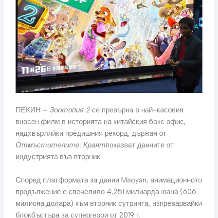
ПЕКИН –
Зоотопия 2
се превърна в най-касовия
вносен филм в историята на китайския бокс офис,
надхвърляйки предишния рекорд, държан от
Отмъстителите: Краят
показват данните от
индустрията във вторник.
Според платформата за данни Maoyan, анимационното
продължение е спечелило 4,251 милиарда юана (606
милиона долара) към вторник сутринта, изпреварвайки
блокбъстъра за супергерои от 2019 г.