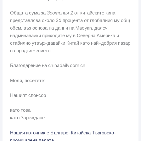
Общата сума за
Зоотопия 2
от китайските кина
представлява около 36 процента от глобалния му общ
обем, въз основа на данни на Maoyan, далеч
надминавайки приходите му в Северна Америка и
стабилно утвърждавайки Китай като най-добрия пазар
на продължението.
Благодарение на chinadaily.com.cn
Моля, посетете:
Нашият спонсор
като това:
като Зареждане…
Нашия източник е Българо-Китайска Търговско-
промишлена палaта