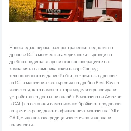
Напоследък широко разпространеният недостиг на
дронове DJI в множество американски търговци на
дребно повдигна въпроси относно операциите на
компанията на американския пазар. Според
технологичното издание Ръбът, секциите за дронове
на DJI в магазините за търговия на дребно Best Buy са
изчистени, като само по-стари модели и реновирани
устройства са достъпни онлайн. В магазина на Amazon
в САЩ са останали само няколко бройки от продавачи
на трети страни, докато официалният магазин на DJI в
САЩ също показва редица известия за изчерпани
наличности.