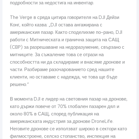
подробности за недостига на инвентар.
The Verge в сряда цитира говорителя на DJI Дейзи
Конг, който казва: „DJI остава ангажирана с
американския пазар. Както споделихме по-рано, DJI
работи с Митническата и гранична защита на САЩ
(CBP) за разрешаване на недоразумение, свързано с
митниците. За съжаление това се отрази на
способността ни да складираме и внасяме дронове и
части. Разбираме разочарованието сред нашите
клиенти, но оставаме с надежда, че това ще бъде
решено.“
В момента DJI е лидер на световния пазар на дронове,
като държи повече от 70% глобален пазарен дял и
около 80% в САЩ, според публикация на
американската индустрия за дронове DroneLife.
Неговите дронове се използват широко в сектори като
филмостроене, селско стопанство, инспекция на