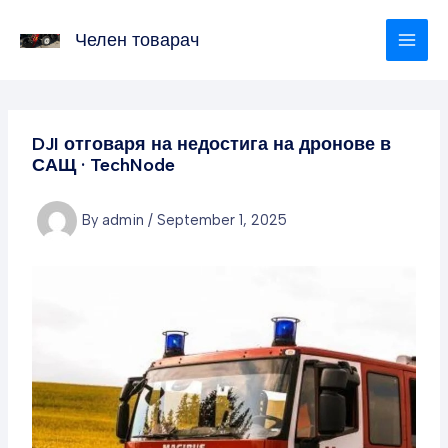
Skip
to
Челен товарач
content
DJI отговаря на недостига на дронове в
САЩ · TechNode
By
admin
/
September 1, 2025