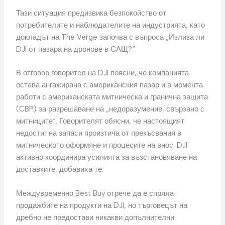
Тази ситуация предизвика безпокойство от
потребителите и наблюдателите на индустрията, като
докладът на The Verge започва с въпроса „Излиза ли
DJI от пазара на дронове в САЩ?“
В отговор говорител на DJI поясни, че компанията
остава ангажирана с американския пазар и в момента
работи с американската митническа и гранична защита
(CBP) за разрешаване на „недоразумение, свързано с
митниците“. Говорителят обясни, че настоящият
недостиг на запаси произтича от прекъсвания в
митническото оформяне и процесите на внос. DJI
активно координира усилията за възстановяване на
доставките, добавиха те.
Междувременно Best Buy отрече да е спряла
продажбите на продукти на DJI, но търговецът на
дребно не предостави никакви допълнителни