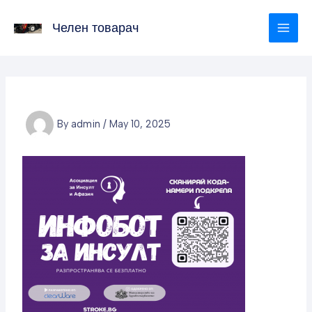
Skip
to
Челен товарач
content
By
admin
/
May 10, 2025