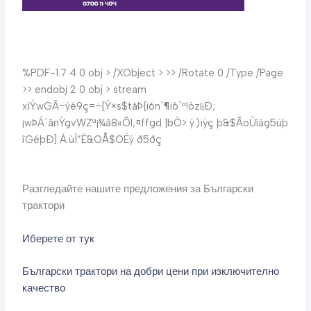
%PDF-1.7 4 0 obj > /XObject > >> /Rotate 0 /Type /Page
>> endobj 2 0 obj > stream
xìÝwGÃ÷ýé9ç=÷{Ý×s$tãÞ{ï6n`¶i6`ª!ôzï¡Ð;
¡wÞÁ`ãnÝgvWZ­ª¡¾ã8«Õl,¤ffgd |bÒ> ý.)iÿç þ&$ÃoÙïàg5üþ
îGéþÐ] À.ùÍ”Ë&OÅ$OËý ð5ðç
Разгледайте нашите предложения за Български
трактори
Иберете от тук
Български трактори на добри цени при изключително
качество