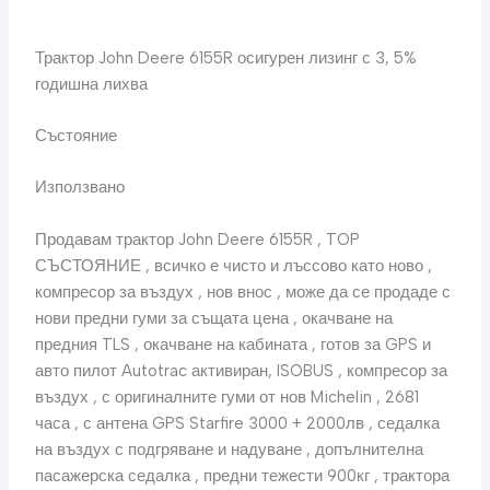
Трактор John Deere 6155R осигурен лизинг с 3, 5%
годишна лихва
Състояние
Използвано
Продавам трактор John Deere 6155R , TOP
СЪСТОЯНИЕ , всичко е чисто и лъссово като ново ,
компресор за въздух , нов внос , може да се продаде с
нови предни гуми за същата цена , окачване на
предния TLS , окачване на кабината , готов за GPS и
авто пилот Autotrac активиран, ISOBUS , компресор за
въздух , с оригиналните гуми от нов Michelin , 2681
часа , с антена GPS Starfire 3000 + 2000лв , седалка
на въздух с подгряване и надуване , допълнителна
пасажерска седалка , предни тежести 900кг , трактора