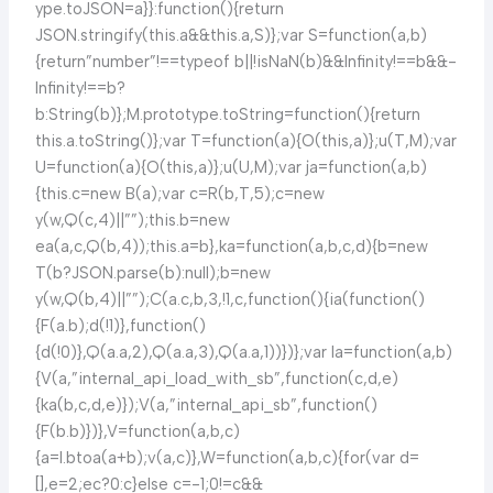
ype.toJSON=a}}:function(){return
JSON.stringify(this.a&&this.a,S)};var S=function(a,b)
{return”number”!==typeof b||!isNaN(b)&&Infinity!==b&&-
Infinity!==b?
b:String(b)};M.prototype.toString=function(){return
this.a.toString()};var T=function(a){O(this,a)};u(T,M);var
U=function(a){O(this,a)};u(U,M);var ja=function(a,b)
{this.c=new B(a);var c=R(b,T,5);c=new
y(w,Q(c,4)||””);this.b=new
ea(a,c,Q(b,4));this.a=b},ka=function(a,b,c,d){b=new
T(b?JSON.parse(b):null);b=new
y(w,Q(b,4)||””);C(a.c,b,3,!1,c,function(){ia(function()
{F(a.b);d(!1)},function()
{d(!0)},Q(a.a,2),Q(a.a,3),Q(a.a,1))})};var la=function(a,b)
{V(a,”internal_api_load_with_sb”,function(c,d,e)
{ka(b,c,d,e)});V(a,”internal_api_sb”,function()
{F(b.b)})},V=function(a,b,c)
{a=l.btoa(a+b);v(a,c)},W=function(a,b,c){for(var d=
[],e=2;ec?0:c}else c=-1;0!=c&&