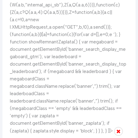
(W(a.b,”internal_api_sb”),Z(a,Q(a.a,6)))},function(c)
{Z(a,c?Q(a.a,4):Q(a.a,5))})},Z=function(a,b){a.c||
(a.c=!0,a=new
l.XMLHttpRequest,a.open(“GET”,b,!0),a.send())};
(function(a,b){l[a]=function(c){for(var d=[],e=0;e
‘); }
function showRemnantZaplata() { var megaboard =
document.getElementById(‘banner_search_display_me
gaboard_gtm’); var leaderboard =
document.getElementById(‘banner_search_display_top
_leaderboard’); if (megaboard && leaderboard ) { var
megaboardClass =
megaboard.className.replace(‘banner’,”).trim(); var
leaderboadClass =
leaderboard.className.replace(‘banner’,”).trim(); if
(megaboardClass == ’empty’ && leaderboadClass ==
’empty’) { var zaplata =
document.getElementById(‘banner_zaplata’); if
(zaplata) { zaplata.style.display = ‘block’; } } }; } ]]>