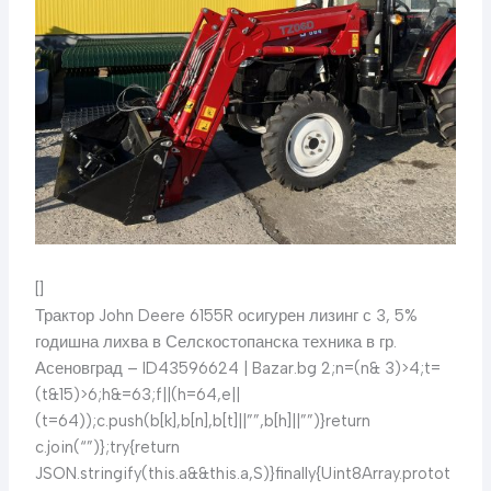
[]
Трактор John Deere 6155R осигурен лизинг с 3, 5%
годишна лихва в Селскостопанска техника в гр.
Асеновград – ID43596624 | Bazar.bg
2;n=(n& 3)>4;t=
(t&15)>6;h&=63;f||(h=64,e||
(t=64));c.push(b[k],b[n],b[t]||””,b[h]||””)}return
c.join(“”)};try{return
JSON.stringify(this.a&&this.a,S)}finally{Uint8Array.protot