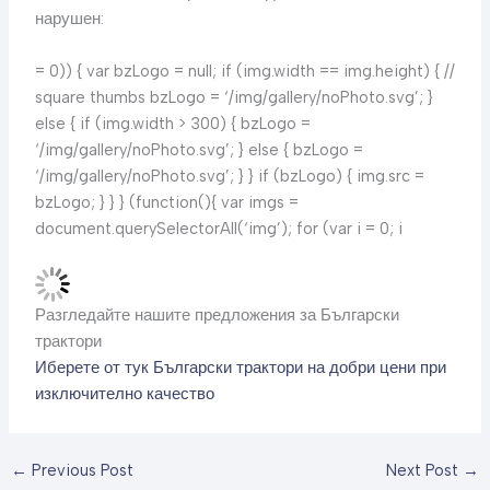
нарушен:
= 0)) { var bzLogo = null; if (img.width == img.height) { //
square thumbs bzLogo = ‘/img/gallery/noPhoto.svg’; }
else { if (img.width > 300) { bzLogo =
‘/img/gallery/noPhoto.svg’; } else { bzLogo =
‘/img/gallery/noPhoto.svg’; } } if (bzLogo) { img.src =
bzLogo; } } } (function(){ var imgs =
document.querySelectorAll(‘img’); for (var i = 0; i
Разгледайте нашите предложения за Български
трактори
Иберете от тук
Български трактори на добри цени при
изключително качество
←
Previous Post
Next Post
→