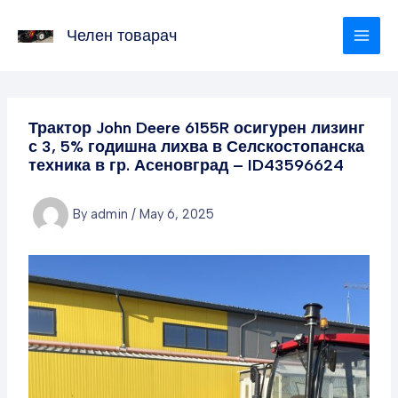
Skip
to
Челен товарач
content
Трактор John Deere 6155R осигурен лизинг
с 3, 5% годишна лихва в Селскостопанска
техника в гр. Асеновград – ID43596624
By
admin
/
May 6, 2025