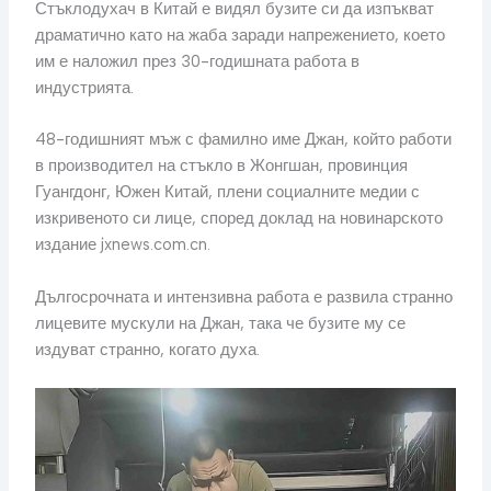
Стъклодухач в Китай е видял бузите си да изпъкват
драматично като на жаба заради напрежението, което
им е наложил през 30-годишната работа в
индустрията.
48-годишният мъж с фамилно име Джан, който работи
в производител на стъкло в Жонгшан, провинция
Гуангдонг, Южен Китай, плени социалните медии с
изкривеното си лице, според доклад на новинарското
издание jxnews.com.cn.
Дългосрочната и интензивна работа е развила странно
лицевите мускули на Джан, така че бузите му се
издуват странно, когато духа.