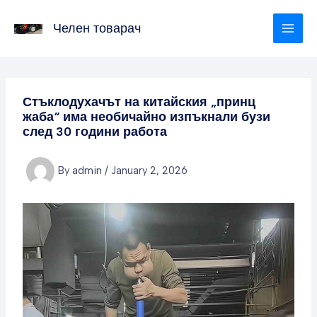
Skip
to
Челен товарач
content
Стъклодухачът на китайския „принц
жаба“ има необичайно изпъкнали бузи
след 30 години работа
By
admin
/
January 2, 2026