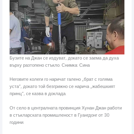
Бузите на Джан се издуват, докато се заема да духа
върху разтопено стъкло. Снимка: Сина
Неговите колеги го наричат ​​галено „брат с голяма
уста“, докато той безгрижно се нарича „жабешкият
принц“, се казва в доклада.
От село в централната провинция Хунан Джан работи
в стъкларската промишленост в Гуангдонг от 30
години.