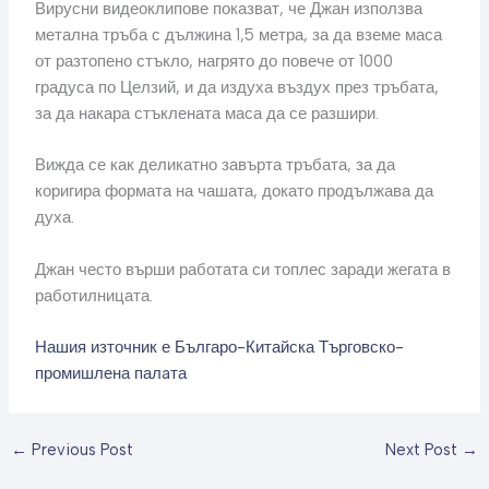
Вирусни видеоклипове показват, че Джан използва
метална тръба с дължина 1,5 метра, за да вземе маса
от разтопено стъкло, нагрято до повече от 1000
градуса по Целзий, и да издуха въздух през тръбата,
за да накара стъклената маса да се разшири.
Вижда се как деликатно завърта тръбата, за да
коригира формата на чашата, докато продължава да
духа.
Джан често върши работата си топлес заради жегата в
работилницата.
Нашия източник е Българо-Китайска Търговско-
промишлена палaта
←
Previous Post
Next Post
→