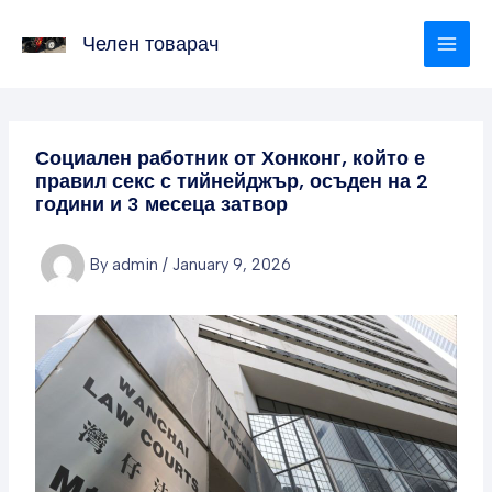
Skip
to
Челен товарач
content
Социален работник от Хонконг, който е
правил секс с тийнейджър, осъден на 2
години и 3 месеца затвор
By
admin
/
January 9, 2026