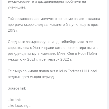
емоционалните и дисциплинарни проблеми на
учениците.
Той се запознава с момичето по време на извънкласна
програма скоро след записването й в училището през
2013 г.
След като завършва училище, тийнейджърката се
сприятелява с Уонг и прави секс с него четири пъти в
резиденцията му в имението Минг Юен в Норт Пойнт
между юни 2021 г. и септември 2022 г.
Те също са имали полов акт в iclub Fortress Hill Hotel
веднъж през същия период.
Source link
Like this:
Like Loading…