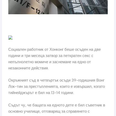
Социален работник от Хонконг беше осъден на две
години и три месеца затвор за петкратен секс с
непълнолетно момиче и заснемане на едно от
незаконните действия.
Окръжният съд в четвъртък осъди 39-годишния Вонг
Лок-тин за престъпленията, които е извършил, когато
тийнейджърът е бил на 13-14 години.
Съдът чу, че бащата на едното дете е бил съветник в
основно училище, отговарящ за справянето с