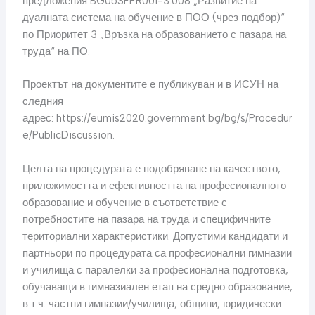
предложения BG05SFPR001-3.008 „Развитие на
дуалната система на обучение в ПОО (чрез подбор)“
по Приоритет 3 „Връзка на образованието с пазара на
труда“ на ПО.
Проектът на документите е публикуван и в ИСУН на
следния
адрес: https://eumis2020.government.bg/bg/s/Procedur
e/PublicDiscussion.
Целта на процедурата е подобряване на качеството,
приложимостта и ефективността на професионалното
образование и обучение в съответствие с
потребностите на пазара на труда и специфичните
териториални характеристики. Допустими кандидати и
партньори по процедурата са професионални гимназии
и училища с паралелки за професионална подготовка,
обучаващи в гимназиален етап на средно образование,
в т.ч. частни гимназии/училища, общини, юридически