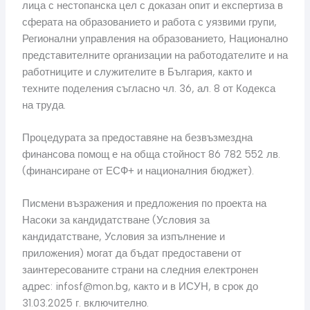
лица с нестопанска цел с доказан опит и експертиза в
сферата на образованието и работа с уязвими групи,
Регионални управления на образованието, Национално
представителните организации на работодателите и на
работниците и служителите в България, както и
техните поделения съгласно чл. 36, ал. 8 от Кодекса
на труда.
Процедурата за предоставяне на безвъзмездна
финансова помощ е на обща стойност 86 782 552 лв.
(финансиране от ЕСФ+ и националния бюджет).
Писмени възражения и предложения по проекта на
Насоки за кандидатстване (Условия за
кандидатстване, Условия за изпълнение и
приложения) могат да бъдат предоставени от
заинтересованите страни на следния електронен
адрес:
infosf@mon.bg
, както и в ИСУН, в срок до
31.03.2025 г. включително.