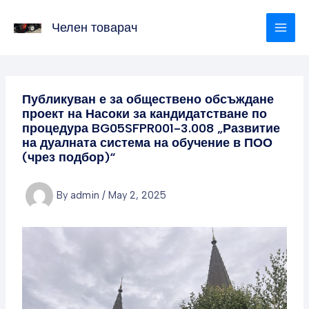
Skip
to
Челен товарач
content
Публикуван е за обществено обсъждане
проект на Насоки за кандидатстване по
процедура BG05SFPR001-3.008 „Развитие
на дуалната система на обучение в ПОО
(чрез подбор)“
By
admin
/
May 2, 2025