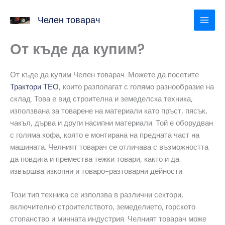
Skip
to
Челен товарач
content
От къде да купим?
От къде да купим Челен товарач. Можете да посетите
Трактори ТЕО
, които разполагат с голямо разнообразие на
склад. Това е вид строителна и земеделска техника,
използвана за товарене на материали като пръст, пясък,
чакъл, дърва и други насипни материали. Той е оборудван
с голяма кофа, която е монтирана на предната част на
машината. Челният товарач се отличава с възможността
да повдига и премества тежки товари, както и да
извършва изкопни и товаро-разтоварни дейности.
Този тип техника се използва в различни сектори,
включително строителството, земеделието, горското
стопанство и минната индустрия. Челният товарач може