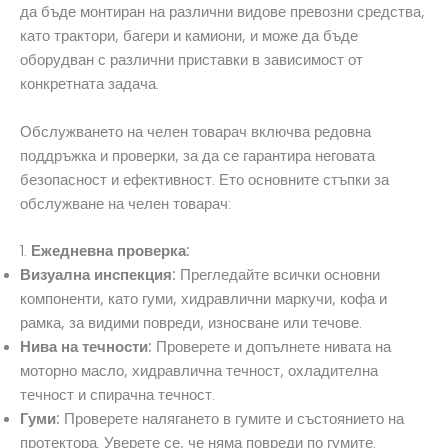
да бъде монтиран на различни видове превозни средства,
като трактори, багери и камиони, и може да бъде
оборудван с различни приставки в зависимост от
конкретната задача.
Обслужването на челен товарач включва редовна
поддръжка и проверки, за да се гарантира неговата
безопасност и ефективност. Ето основните стъпки за
обслужване на челен товарач:
1.
Ежедневна проверка:
Визуална инспекция:
Прегледайте всички основни
компоненти, като гуми, хидравлични маркучи, кофа и
рамка, за видими повреди, износване или течове.
Нива на течности:
Проверете и допълнете нивата на
моторно масло, хидравлична течност, охладителна
течност и спирачна течност.
Гуми:
Проверете налягането в гумите и състоянието на
протектора. Уверете се, че няма повреди по гумите.