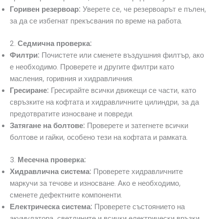
Горивен резервоар:
Уверете се, че резервоарът е пълен,
за да се избегнат прекъсвания по време на работа.
2.
Седмична проверка:
Филтри:
Почистете или сменете въздушния филтър, ако
е необходимо. Проверете и другите филтри като
масления, горивния и хидравличния.
Гресиране:
Гресирайте всички движещи се части, като
свръзките на кофтата и хидравличните цилиндри, за да
предотвратите износване и повреди.
Затягане на болтове:
Проверете и затегнете всички
болтове и гайки, особено тези на кофтата и рамката.
3.
Месечна проверка:
Хидравлична система:
Проверете хидравличните
маркучи за течове и износване. Ако е необходимо,
сменете дефектните компоненти.
Електрическа система:
Проверете състоянието на
акумулатора, светлините и всички електрически връзки.