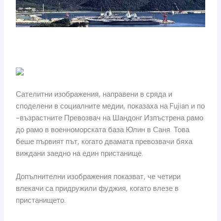
Сателитни изображения, направени в сряда и
споделени в социалните медии, показаха на Fujian и по
-възрастните Превозвач на Шандонг Изпъстрена рамо
до рамо в военноморската база Юлин в Саня. Това
беше първият път, когато двамата превозвачи бяха
виждани заедно на един пристанище.
Допълнителни изображения показват, че четири
влекачи са придружили фуджия, когато влезе в
пристанището.