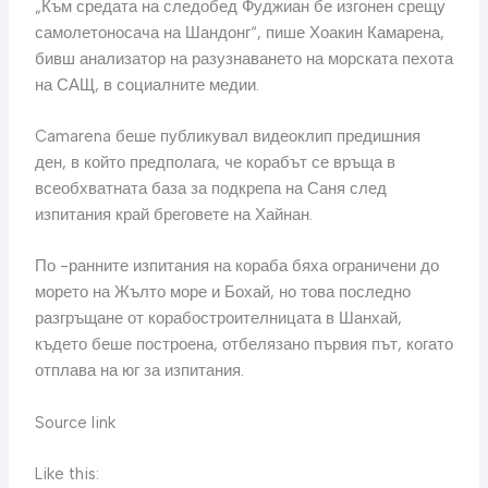
„Към средата на следобед Фуджиан бе изгонен срещу
самолетоносача на Шандонг“, пише Хоакин Камарена,
бивш анализатор на разузнаването на морската пехота
на САЩ, в социалните медии.
Camarena беше публикувал видеоклип предишния
ден, в който предполага, че корабът се връща в
всеобхватната база за подкрепа на Саня след
изпитания край бреговете на Хайнан.
По -ранните изпитания на кораба бяха ограничени до
морето на Жълто море и Бохай, но това последно
разгръщане от корабостроителницата в Шанхай,
където беше построена, отбелязано първия път, когато
отплава на юг за изпитания.
Source link
Like this: