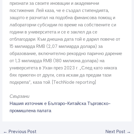
признати за своите иновации и академични
постижения. Лей каза, че е създал стипендията,
защото е разчитал на подобна финансова помощ и
лабораторни субсидии по време на собствените си
години в университета и се е заклел да се
отблагодари. Към днешна дата той е дарил повече от
15 милиарда RMB (2,07 милиарда долара) за
образование, включително рекордно парично дарение
от 1,3 милиарда RMB (180 милиона долара) на
университета в Ухан през 2023 г. „След като някога
бях приютен от други, сега искам да предам тази
подкрепа“, каза той. [TechNode reporting]
Свързани
Нашия източник е Българо-Китайска Търговско-
промишлена палaта
←
Previous Post
Next Post
→