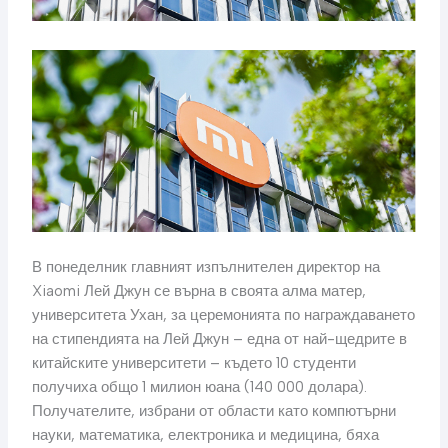
В понеделник главният изпълнителен директор на
Xiaomi Лей Джун се върна в своята алма матер,
университета Ухан, за церемонията по награждаването
на стипендията на Лей Джун – една от най-щедрите в
китайските университети – където 10 студенти
получиха общо 1 милион юана (140 000 долара).
Получателите, избрани от области като компютърни
науки, математика, електроника и медицина, бяха