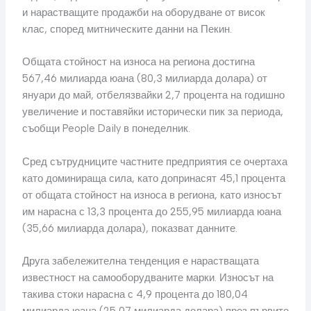
и нарастващите продажби на оборудване от висок
клас, според митническите данни на Пекин.
Общата стойност на износа на региона достигна
567,46 милиарда юана (80,3 милиарда долара) от
януари до май, отбелязвайки 2,7 процента на годишно
увеличение и поставяйки исторически пик за периода,
съобщи People Daily в понеделник.
Сред сътрудниците частните предприятия се очертаха
като доминираща сила, като допринасят 45,1 процента
от общата стойност на износа в региона, като износът
им нарасна с 13,3 процента до 255,95 милиарда юана
(35,66 милиарда долара), показват данните.
Друга забележителна тенденция е нарастващата
известност на самооборудваните марки. Износът на
такива стоки нарасна с 4,9 процента до 180,04
милиарда юана (25,07 милиарда долара) през първите