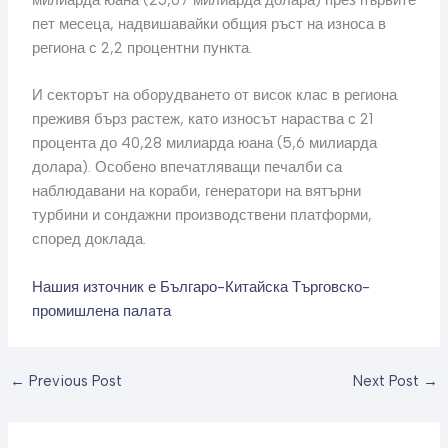
пет месеца, надвишавайки общия ръст на износа в
региона с 2,2 процентни пункта.
И секторът на оборудването от висок клас в региона
преживя бърз растеж, като износът нараства с 21
процента до 40,28 милиарда юана (5,6 милиарда
долара). Особено впечатляващи печалби са
наблюдавани на кораби, генератори на вятърни
турбини и сондажни производствени платформи,
според доклада.
Нашия източник е Българо-Китайска Търговско-
промишлена палaта
←
Previous Post
Next Post
→