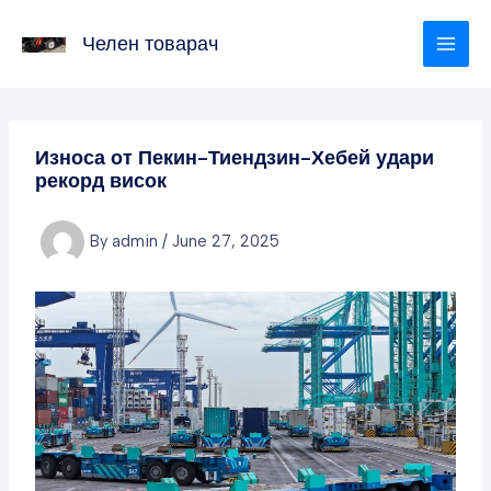
Skip
to
Челен товарач
content
Износа от Пекин-Тиендзин-Хебей удари
рекорд висок
By
admin
/
June 27, 2025