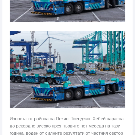
Износът от района на Пекин-Тиендзин-Хебей нарасна
до рекордно високо през първите пет месеца на тази
година, воден от силните резултати от частния сектор