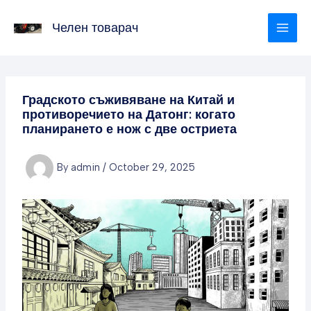
Skip
to
Челен товарач
content
Градското съживяване на Китай и
противоречието на Датонг: когато
планирането е нож с две остриета
By
admin
/
October 29, 2025