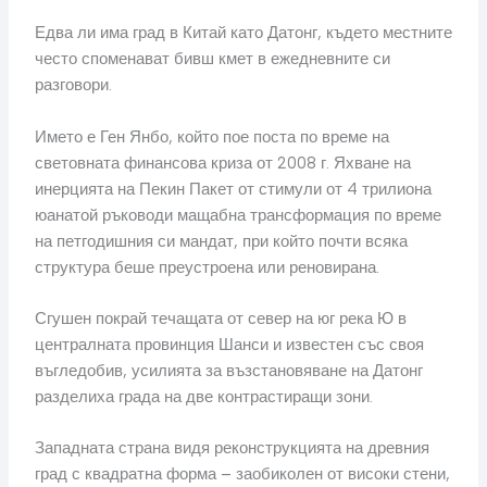
Едва ли има град в Китай като Датонг, където местните
често споменават бивш кмет в ежедневните си
разговори.
Името е Ген Янбо, който пое поста по време на
световната финансова криза от 2008 г. Яхване на
инерцията на Пекин Пакет от стимули от 4 трилиона
юанатой ръководи мащабна трансформация по време
на петгодишния си мандат, при който почти всяка
структура беше преустроена или реновирана.
Сгушен покрай течащата от север на юг река Ю в
централната провинция Шанси и известен със своя
въгледобив, усилията за възстановяване на Датонг
разделиха града на две контрастиращи зони.
Западната страна видя реконструкцията на древния
град с квадратна форма – заобиколен от високи стени,