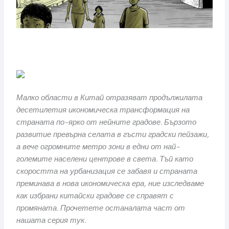
Малко области в Китай отразяват продължилата
десетилетия икономическа трансформация на
страната по-ярко от нейните градове. Бързото
развитие превърна селата в гъсти градски пейзажи,
а вече огромните метро зони в едни от най-
големите населени центрове в света. Тъй като
скоростта на урбанизация се забавя и страната
преминава в нова икономическа ера, ние изследваме
как избрани китайски градове се справят с
промяната. Прочетете останалата част от
нашата серия
тук
.