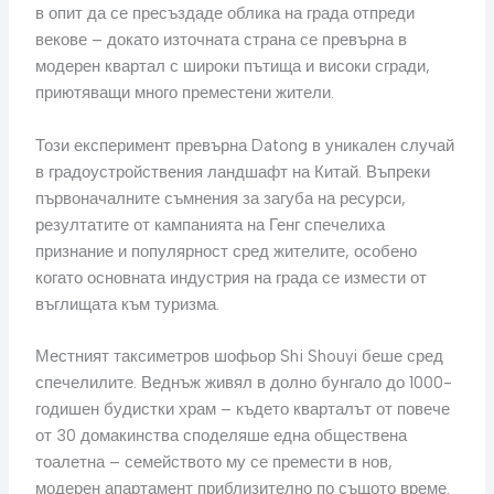
в опит да се пресъздаде облика на града отпреди
векове – докато източната страна се превърна в
модерен квартал с широки пътища и високи сгради,
приютяващи много преместени жители.
Този експеримент превърна Datong в уникален случай
в градоустройствения ландшафт на Китай. Въпреки
първоначалните съмнения за загуба на ресурси,
резултатите от кампанията на Генг спечелиха
признание и популярност сред жителите, особено
когато основната индустрия на града се измести от
въглищата към туризма.
Местният таксиметров шофьор Shi Shouyi беше сред
спечелилите. Веднъж живял в долно бунгало до 1000-
годишен будистки храм – където кварталът от повече
от 30 домакинства споделяше една обществена
тоалетна – семейството му се премести в нов,
модерен апартамент приблизително по същото време.