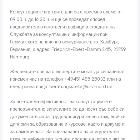
Консултациите и в трите дни са с приемно време от
09.00 ч. до 16.30 ч. и ще се проведат според
предварително изготвени графици в сградата на
Службата за консултации и информации при
Германското пенсионно осигуряване в гр. Хамбург,
Германия, с адрес: Friedrich-Ebert-Damm 245, 22159
Hamburg.
Желаещите среща с експертите могат да си запишат
приемен час на телефон +49451 485 25032 или на
електронна поща:
beratungsstelle@drv-nord.de
.
За по-голяма ефективност на консултациите е
препоръчително записалите се да носят със себе си
документите си за трудов/осигурителен стаж, всички
дипломи за образование и курсове, както и документ
за самоличност. За признаването на осигурителен
стаж за майчинство, жените следва да носят и акт за