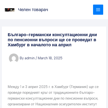
Skip
to
Челен товарач
content
Българо-германски консултационни дни
по пенсионни въпроси ще се проведат в
Хамбург в началото на април
By
admin
/
March 18, 2025
Между 1 и 3 април 2025 г. в Хамбург (Германия) ще се
проведе поредният кръг от традиционните българо-
германски консултационни дни по пенсионни въпроси,
организирани от Националния осигурителен институт