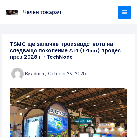
Skip
to
Челен товарач
content
TSMC ще започне производството на
следващо поколение A14 (1.4nm) процес
през 2028 г. · TechNode
By
admin
/
October 29, 2025