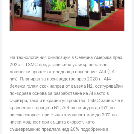
На технологичния симпозиум в Северна Америка през
2025 г. TSMC представи своя усъвършенстван
логически процес от следващо поколение, A14 (1,4
nm). Планиран за производство през 2028 г., A14
бележи голям скок напред от възела N2, осигурявайки
по-здрава основа за разработване на AI както в
сървъри, така и в крайни устройства. TSMC заяви, че в
сравнение с процеса N2, A14 ще осигури до 15% по-
висока скорост при същата мощност или до 30% по-
ниска мощност при същата скорост, като
същевременно предлага над 20% подобрение в