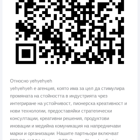
Относно yehyehyeh
yehyehyeh е агенция, която има за цел да стимулира
промяната на стойността в индустрията чрез
интегриране на устойчивост, пионерска креативност и
нови технологии, предоставяйки стратегически
консултации, креативни решения, продуктови
иновации и медийна комуникация на напредничави
марки и организации. Нашите партньори включват