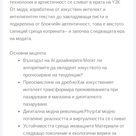
технология и артистичност се сливат в ерата на Y3K.
От мода, изработена от изкуствен интелект и
интелигентен текстил до завладяващи писти и
подкрепена от блокчейн автентичност, това е мястото
силиций среща коприната– и започва следващата ера
на модата.
Основни акценти:
Възходът на AI дизайнерите:Могат ли
алгоритмите да овладеят изкуството на
прогнозиране на тенденции?
Преосмисляне на дребно:Как изкуственият
интелект трансформира преживяванията при
пазаруване в магазина и дигиталното
пазаруване.
Дигитална модна революция:Phygital модно
потапяне: реалността и виртуалността се сливат
Устойчивостта среща иновациите:Материали от
следващо поколение и екологични вериги за