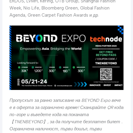
ERDOS, LVMH, Kering, OTB Group, Shanghai Fashion
Week, Nio Life, Bloomberg Green, Global Fashion
Agenda, Green Carpet Fashion Awards и др.
Пропускът за ранно записване на BEYOND Expo вече
е в оферта за ограничено време! Сканирайте QR кода
по-горе и въведете кода на поканата
【TNENBEYOND】, за да получите безплатен билет .
Ограничена наличност, първи дошъл, първи