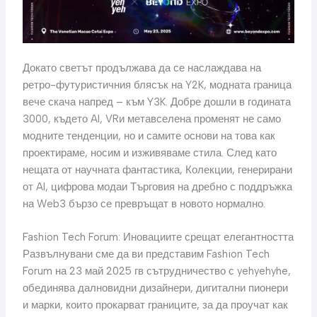
Докато светът продължава да се наслаждава на
ретро-футуристичния блясък на Y2K, модната граница
вече скача напред – към Y3K. Добре дошли в годината
3000, където AI, VRи метавселена променят не само
модните тенденции, но и самите основи на това как
проектираме, носим и изживяваме стила. След като
нещата от научната фантастика, Колекции, генерирани
от AI, цифрова модаи Търговия на дребно с поддръжка
на Web3 бързо се превръщат в новото нормално.
Fashion Tech Forum: Иновациите срещат елегантността
Развълнувани сме да ви представим Fashion Tech
Forum на 23 май 2025 гв сътрудничество с yehyehyhe,
обединява далновидни дизайнери, дигитални пионери
и марки, които прокарват границите, за да проучат как