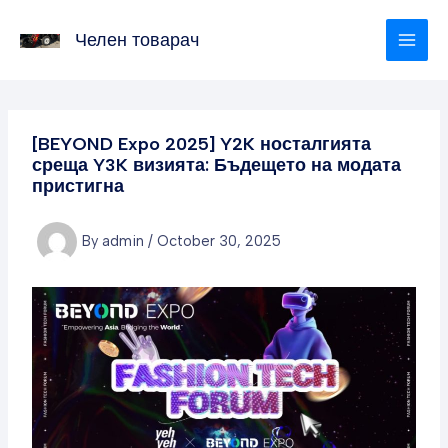
Skip
to
Челен товарач
content
[BEYOND Expo 2025] Y2K носталгията
среща Y3K визията: Бъдещето на модата
пристигна
By
admin
/
October 30, 2025