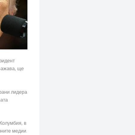
зидент
важава, ще
трани лидера
мата
 Колумбия, в
лните медии.