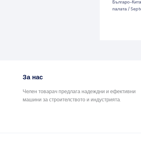
Българо-Кит
палaта
/
Sept
За нас
Челен товарач предлага надеждни и ефективни
машини за строителството и индустрията.