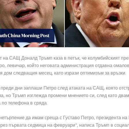
 на САЩ Доналд Тръмп каза в петък, че колумбийският пре
ро, ​​левичар, който неговата администрация отдавна омало
я дом следващия месец, като изрази оптимизъм за връзки.
преди дни заплаши Петро след атаката на САЩ, която отс
а, но Тръмп изглежда промени мнението си, след като два
 по телефона в сряда.
нетърпение да имам среща с Густаво Петро, ​​президента на
рез първата седмица на февруари“, написа Тръмп в социа