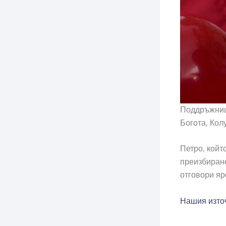
Поддръжници
Богота, Кол
Петро, ​​кой
преизбиране
отговори яр
Нашия изто