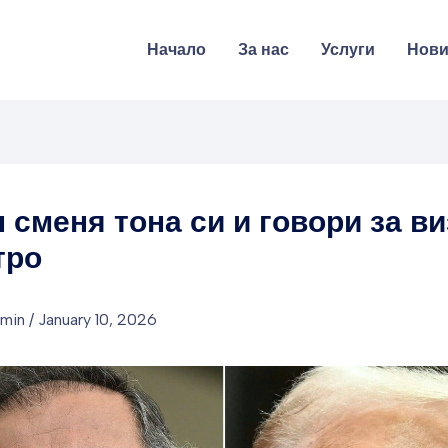
Начало
За нас
Услуги
Нов
 сменя тона си и говори за ви
тро
dmin
/
January 10, 2026