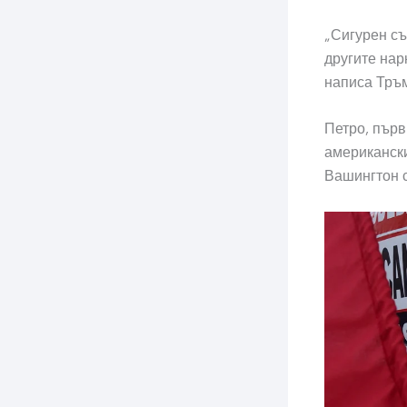
„Сигурен съ
другите нар
написа Тръ
Петро, ​​пъ
американски
Вашингтон 