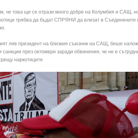
м, че това ще се отрази много добре на Колумбия и САЩ, н
котици трябва да бъдат СПРЯНИ да влизат в Съединените 
мп.
рвият ляв президент на близкия съюзник на САЩ, беше нало
 санкции през октомври заради обвинения, че не е сътрудн
срещу наркотиците.