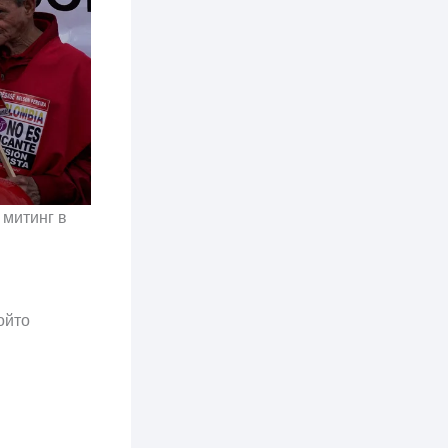
 митинг в
ойто