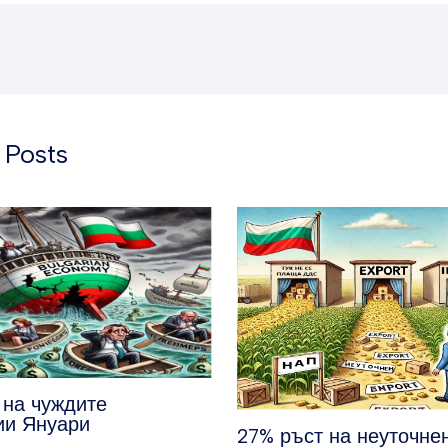
 Posts
 на чуждите
ии Януари
27% ръст на неуточне