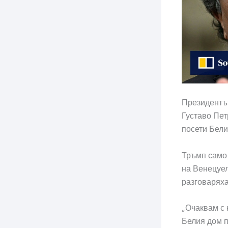
Президентът
Густаво Пет
посети Бели
Тръмп само 
на Венецуел
разговаряха
„Очаквам с 
Белия дом п