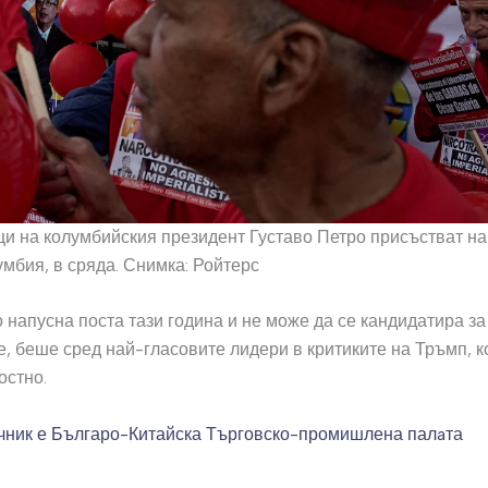
 на колумбийския президент Густаво Петро присъстват на
умбия, в сряда. Снимка: Ройтерс
то напусна поста тази година и не може да се кандидатира за
, беше сред най-гласовите лидери в критиките на Тръмп, к
остно.
чник е Българо-Китайска Търговско-промишлена палaта