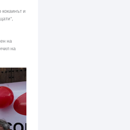
о кокаинът и
щати“,
жен на
ичил на