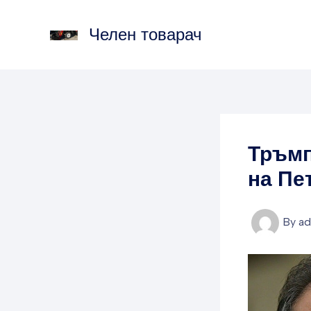
Skip
to
Челен товарач
content
Тръмп
на Пе
By
a