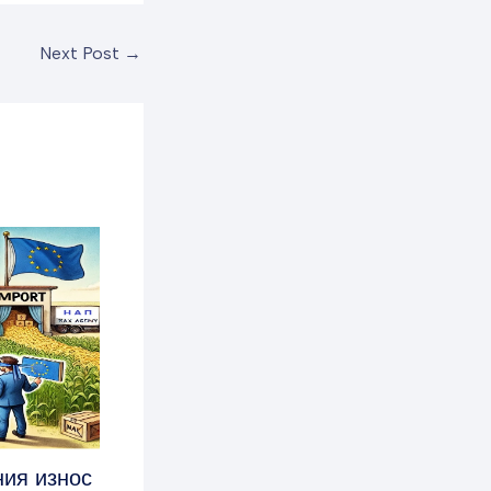
Next Post
→
ния износ