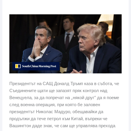
Президентът на САЩ Доналд Тръмп каза в събота, че
Съединените щати ще запазят пряк контрол над
Венецуела, за да попречат на „някой друг“ да я поеме
след военна операция, при която бе заловен
президентът Николас Мадуро, обещавайки да
продължи да тече петрол към Китай, въпреки че
Вашингтон даде знак, че сам ще управлява прехода.