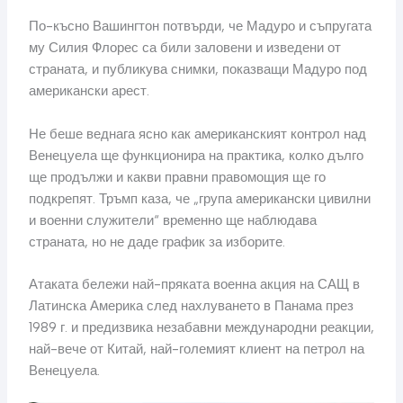
По-късно Вашингтон потвърди, че Мадуро и съпругата
му Силия Флорес са били заловени и изведени от
страната, и публикува снимки, показващи Мадуро под
американски арест.
Не беше веднага ясно как американският контрол над
Венецуела ще функционира на практика, колко дълго
ще продължи и какви правни правомощия ще го
подкрепят. Тръмп каза, че „група американски цивилни
и военни служители“ временно ще наблюдава
страната, но не даде график за изборите.
Атаката бележи най-пряката военна акция на САЩ в
Латинска Америка след нахлуването в Панама през
1989 г. и предизвика незабавни международни реакции,
най-вече от Китай, най-големият клиент на петрол на
Венецуела.