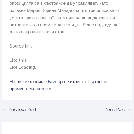
опозицията са в състояние да управляват, като
изтъкна Мария Корина Мачадо, която той описа като
„много приятна жена“, но й липсваше подкрепата и
авторитета да поеме властта и „не беше подходяща“
да го направи на този етап.
Source link
Like this:
Like Loading…
Нашия източник е Българо-Китайска Търговско-
промишлена палaта
←
Previous Post
Next Post
→