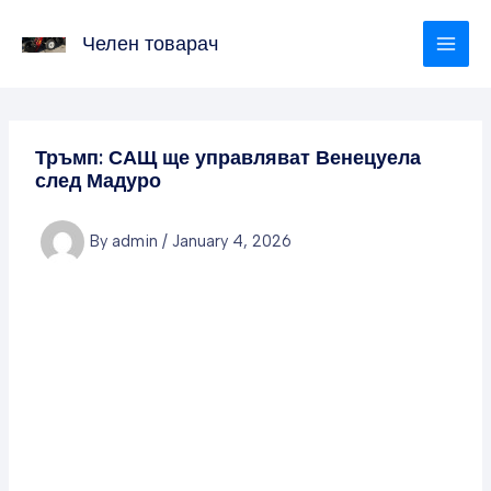
Skip
to
Челен товарач
content
Тръмп: САЩ ще управляват Венецуела
след Мадуро
By
admin
/
January 4, 2026