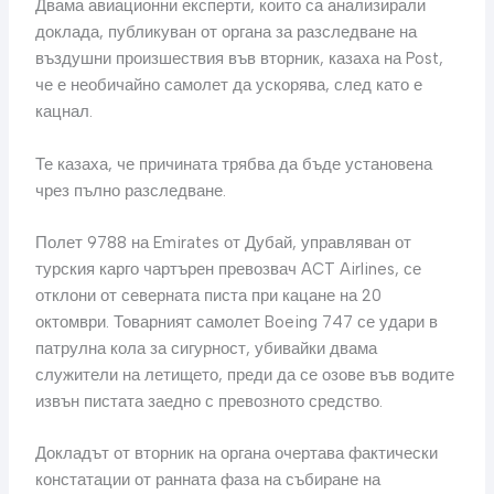
Двама авиационни експерти, които са анализирали
доклада, публикуван от органа за разследване на
въздушни произшествия във вторник, казаха на Post,
че е необичайно самолет да ускорява, след като е
кацнал.
Те казаха, че причината трябва да бъде установена
чрез пълно разследване.
Полет 9788 на Emirates от Дубай, управляван от
турския карго чартърен превозвач ACT Airlines, се
отклони от северната писта при кацане на 20
октомври. Товарният самолет Boeing 747 се удари в
патрулна кола за сигурност, убивайки двама
служители на летището, преди да се озове във водите
извън пистата заедно с превозното средство.
Докладът от вторник на органа очертава фактически
констатации от ранната фаза на събиране на