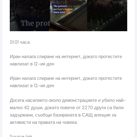
01:01 часа
Иран налага спиране на интернет, докато протестите
навлизат в 12-ия ден
Иран налага спиране на интернет, докато протестите
навлизат в 12-ия ден
Досега насилието около демонстрациите е убило най-
малко 42 души, докато повече от 2270 други са били
задържани, съобщи базираната в САЩ агенция за
активисти на правата на човека.
Source link