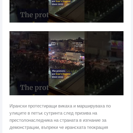
Ирански протестиращи викаха и маршируваха по
улиците в петък сутринта след призива на
престолонаследника на страната в изгнание за
демонстрации, въпреки че иранската теокрация