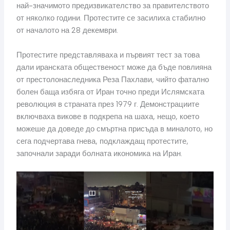
най-значимото предизвикателство за правителството
от няколко години. Протестите се засилиха стабилно
от началото на 28 декември.
Протестите представляваха и първият тест за това
дали иранската общественост може да бъде повлияна
от престолонаследника Реза Пахлави, чийто фатално
болен баща избяга от Иран точно преди Ислямската
революция в страната през 1979 г. Демонстрациите
включваха викове в подкрепа на шаха, нещо, което
можеше да доведе до смъртна присъда в миналото, но
сега подчертава гнева, подклаждащ протестите,
започнали заради болната икономика на Иран.