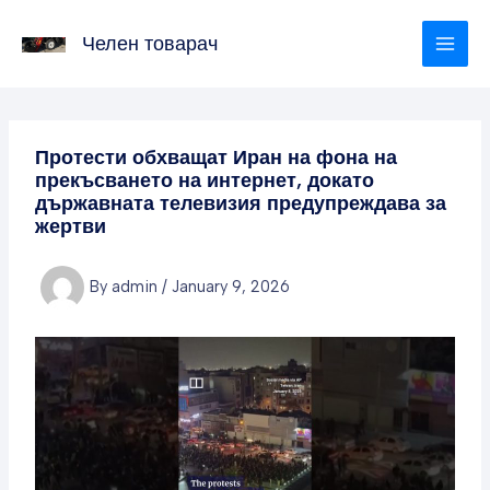
Skip
to
Челен товарач
content
Протести обхващат Иран на фона на
прекъсването на интернет, докато
държавната телевизия предупреждава за
жертви
By
admin
/
January 9, 2026