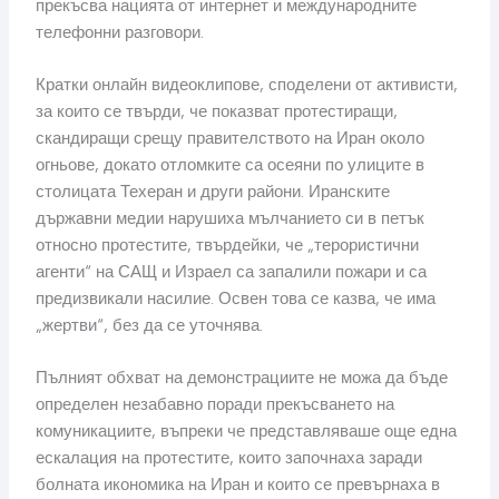
прекъсва нацията от интернет и международните
телефонни разговори.
Кратки онлайн видеоклипове, споделени от активисти,
за които се твърди, че показват протестиращи,
скандиращи срещу правителството на Иран около
огньове, докато отломките са осеяни по улиците в
столицата Техеран и други райони. Иранските
държавни медии нарушиха мълчанието си в петък
относно протестите, твърдейки, че „терористични
агенти“ на САЩ и Израел са запалили пожари и са
предизвикали насилие. Освен това се казва, че има
„жертви“, без да се уточнява.
Пълният обхват на демонстрациите не можа да бъде
определен незабавно поради прекъсването на
комуникациите, въпреки че представляваше още една
ескалация на протестите, които започнаха заради
болната икономика на Иран и които се превърнаха в