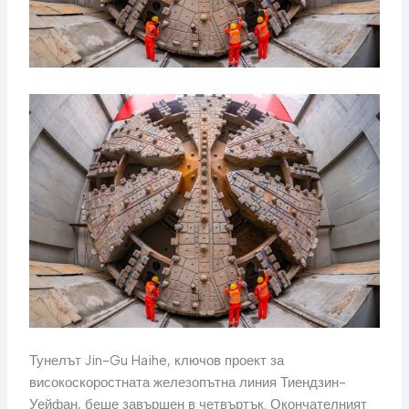
Тунелът Jin-Gu Haihe, ключов проект за
високоскоростната железопътна линия Тиендзин-
Уейфан, беше завършен в четвъртък. Окончателният