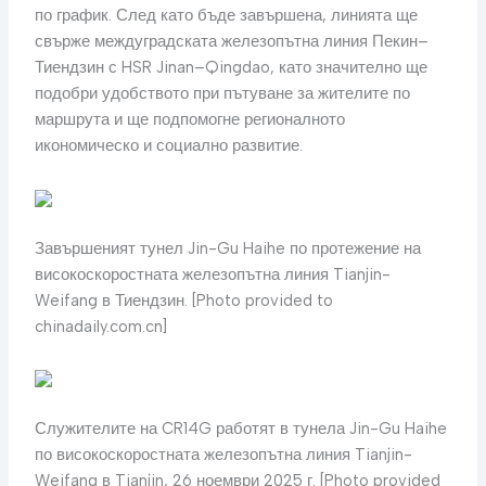
по график. След като бъде завършена, линията ще
свърже междуградската железопътна линия Пекин–
Тиендзин с HSR Jinan–Qingdao, като значително ще
подобри удобството при пътуване за жителите по
маршрута и ще подпомогне регионалното
икономическо и социално развитие.
Завършеният тунел Jin-Gu Haihe по протежение на
високоскоростната железопътна линия Tianjin-
Weifang в Тиендзин. [Photo provided to
chinadaily.com.cn]
Служителите на CR14G работят в тунела Jin-Gu Haihe
по високоскоростната железопътна линия Tianjin-
Weifang в Tianjin, 26 ноември 2025 г. [Photo provided