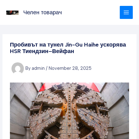
Skip
to
Челен товарач
content
Пробивът на тунел Jin-Gu Haihe ускорява
HSR Тиендзин–Вейфан
By
admin
/
November 28, 2025