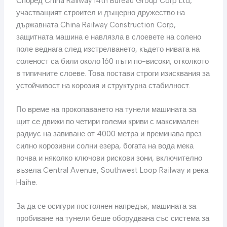
Според China Railway 14th Bureau Group Corp Ltd,
участващият строител и дъщерно дружество на
държавната China Railway Construction Corp,
защитната машина е навлязла в слоевете на солено
поле веднага след изстрелването, където нивата на
соленост са били около 160 пъти по-високи, отколкото
в типичните слоеве. Това постави строги изисквания за
устойчивост на корозия и структурна стабилност.
По време на прокопаването на тунели машината за
щит се движи по четири големи криви с максимален
радиус на завиване от 4000 метра и преминава през
силно корозивни солни езера, богата на вода мека
почва и няколко ключови рискови зони, включително
възела Central Avenue, Southwest Loop Railway и река
Haihe.
За да се осигури постоянен напредък, машината за
пробиване на тунели беше оборудвана със система за