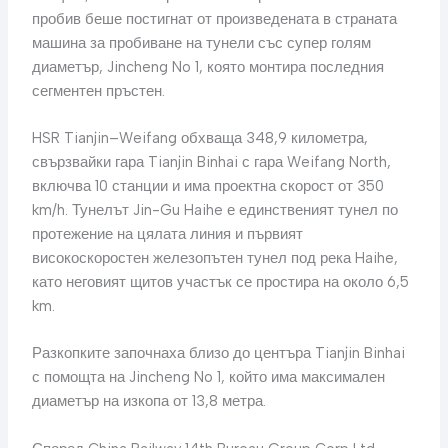
пробив беше постигнат от произведената в страната
машина за пробиване на тунели със супер голям
диаметър, Jincheng No 1, която монтира последния
сегментен пръстен.
HSR Tianjin–Weifang обхваща 348,9 километра,
свързвайки гара Tianjin Binhai с гара Weifang North,
включва 10 станции и има проектна скорост от 350
km/h. Тунелът Jin-Gu Haihe е единственият тунел по
протежение на цялата линия и първият
високоскоростен железопътен тунел под река Haihe,
като неговият щитов участък се простира на около 6,5
km.
Разкопките започнаха близо до центъра Tianjin Binhai
с помощта на Jincheng No 1, който има максимален
диаметър на изкопа от 13,8 метра.