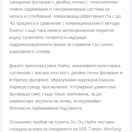
синхронно фугиране с двойна течност, телескопично
главно задвижване и синхронизирана система за
натиск и сглобяване, повишаваща ефективността с до
40 процента в сравнение с конвенционалните методи.
Екипът също така нанесе антикорозионни покрития
върху тунелните сегменти и надгради
хидроизолационните мерки за справяне със силно
корозивните слоеве.
Докато пресичаха река Хайхе, инженерите използваха
суспензия с висока плътност, двойно течно фугиране и
вторично фугиране, образувайки надеждна външна
бариера срещу просмукване. Ултрафина циментова
фугираща смес също беше приложена, за да
компенсира загубата на почва, осигурявайки
безопасно преминаване под реката.
Успешният пробив на тунела Jin-Gu Haihe поставя
солидна основа за отварянето на HSR Tianjin-Weifang