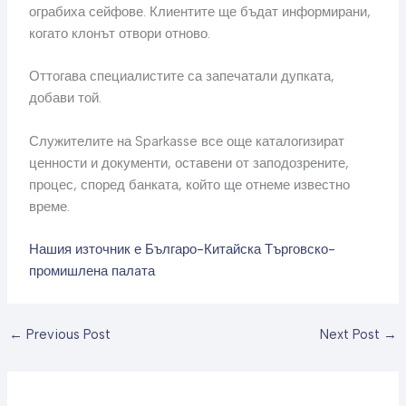
ограбиха сейфове. Клиентите ще бъдат информирани,
когато клонът отвори отново.
Оттогава специалистите са запечатали дупката,
добави той.
Служителите на Sparkasse все още каталогизират
ценности и документи, оставени от заподозрените,
процес, според банката, който ще отнеме известно
време.
Нашия източник е Българо-Китайска Търговско-
промишлена палaта
←
Previous Post
Next Post
→