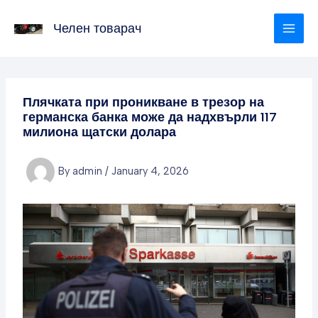
Skip
to
Челен товарач
content
Плячката при проникване в трезор на
германска банка може да надхвърли 117
милиона щатски долара
By
admin
/
January 4, 2026