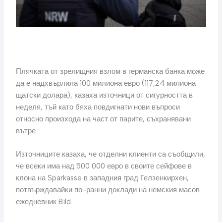
Плячката от зрелищния взлом в германска банка може
да е надхвърлила 100 милиона евро (117,24 милиона
щатски долара), казаха източници от сигурността в
неделя, тъй като бяха повдигнати нови въпроси
относно произхода на част от парите, съхранявани
вътре.
Източниците казаха, че отделни клиенти са съобщили,
че всеки има над 500 000 евро в своите сейфове в
клона на Sparkasse в западния град Гелзенкирхен,
потвърждавайки по-ранни доклади на немския масов
ежедневник Bild.