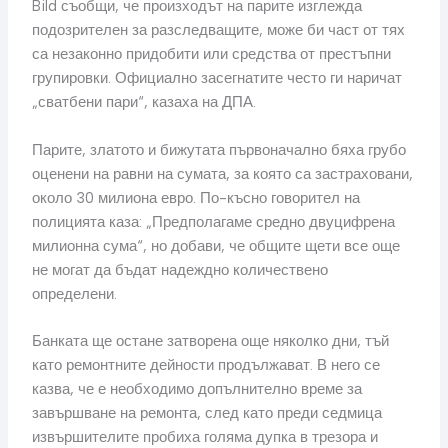
Bild съобщи, че произходът на парите изглежда
подозрителен за разследващите, може би част от тях
са незаконно придобити или средства от престъпни
групировки. Официално засегнатите често ги наричат ​​
„сватбени пари“, казаха на ДПА.
Парите, златото и бижутата първоначално бяха грубо
оценени на равни на сумата, за която са застраховани,
около 30 милиона евро. По-късно говорител на
полицията каза: „Предполагаме средно двуцифрена
милионна сума“, но добави, че общите щети все още
не могат да бъдат надеждно количествено
определени.
Банката ще остане затворена още няколко дни, тъй
като ремонтните дейности продължават. В него се
казва, че е необходимо допълнително време за
завършване на ремонта, след като преди седмица
извършителите пробиха голяма дупка в трезора и