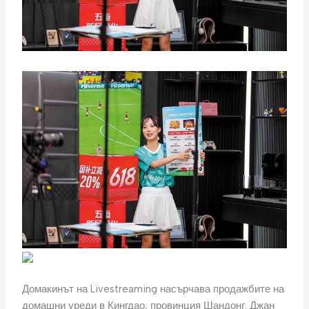
Домакинът на Livestreaming насърчава продажбите на
домашни уреди в Кингдао, провинция Шандонг. Джан