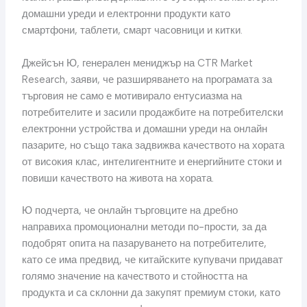
домашни уреди и електронни продукти като
смартфони, таблети, смарт часовници и китки.
Джейсън Ю, генерален мениджър на CTR Market
Research, заяви, че разширяването на програмата за
търговия не само е мотивирало ентусиазма на
потребителите и засили продажбите на потребителски
електронни устройства и домашни уреди на онлайн
пазарите, но също така задвижва качеството на хората
от високия клас, интелигентните и енергийните стоки и
повиши качеството на живота на хората.
Ю подчерта, че онлайн търговците на дребно
направиха промоционални методи по-прости, за да
подобрят опита на пазаруването на потребителите,
като се има предвид, че китайските купувачи придават
голямо значение на качеството и стойността на
продукта и са склонни да закупят премиум стоки, като