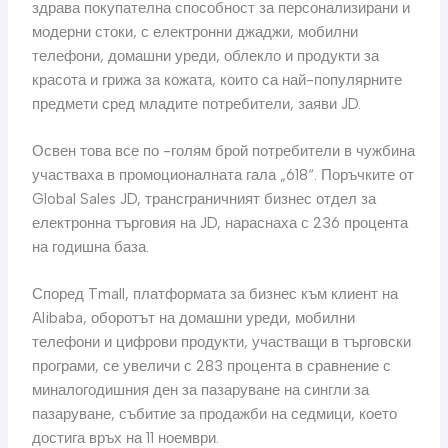
здрава покупателна способност за персонализирани и
модерни стоки, с електронни джаджи, мобилни
телефони, домашни уреди, облекло и продукти за
красота и грижа за кожата, които са най-популярните
предмети сред младите потребители, заяви JD.
Освен това все по -голям брой потребители в чужбина
участваха в промоционалната гала „618“. Поръчките от
Global Sales JD, трансграничният бизнес отдел за
електронна търговия на JD, нараснаха с 236 процента
на годишна база.
Според Tmall, платформата за бизнес към клиент на
Alibaba, оборотът на домашни уреди, мобилни
телефони и цифрови продукти, участващи в търговски
програми, се увеличи с 283 процента в сравнение с
миналогодишния ден за пазаруване на сингли за
пазаруване, събитие за продажби на седмици, което
достига връх на 11 ноември.