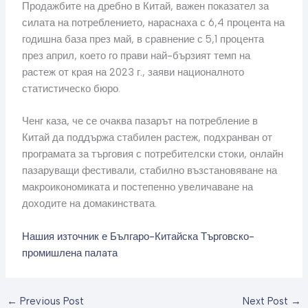
Продажбите на дребно в Китай, важен показател за
силата на потреблението, нараснаха с 6,4 процента на
годишна база през май, в сравнение с 5,1 процента
през април, което го прави най-бързият темп на
растеж от края на 2023 г., заяви националното
статистическо бюро.
Ченг каза, че се очаква пазарът на потребление в
Китай да поддържа стабилен растеж, подхранван от
програмата за търговия с потребителски стоки, онлайн
пазаруващи фестивали, стабилно възстановяване на
макроикономиката и постепенно увеличаване на
доходите на домакинствата.
Нашия източник е Българо-Китайска Търговско-
промишлена палaта
←
Previous Post
Next Post
→