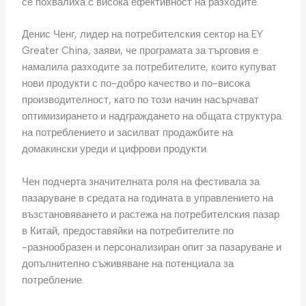
се похвалиха с висока ефективност на разходите.
Денис Ченг, лидер на потребителския сектор на EY
Greater China, заяви, че програмата за търговия е
намалила разходите за потребителите, които купуват
нови продукти с по-добро качество и по-висока
производителност, като по този начин насърчават
оптимизирането и надграждането на общата структура
на потреблението и засилват продажбите на
домакински уреди и цифрови продукти.
Чен подчерта значителната роля на фестивала за
пазаруване в средата на годината в управлението на
възстановяването и растежа на потребителския пазар
в Китай, предоставяйки на потребителите по
-разнообразен и персонализиран опит за пазаруване и
допълнително съживяване на потенциала за
потребление.