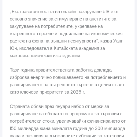
„Екстравагантността на онлайн пазаруване 618 е от
основно значение за стимулиране на апетитите за
закупуване на потребителите, укрепване на
вътрешното търсене и подсилване на икономическия
растеж на фона на външни несигурности“, казва Уанг
Юн, изследовател в Китайската академия за
макроикономически изследвания.
Тази година правителствената работна доклада
изброява енергично повишаването на потреблението и
разширяването на вътрешното търсене в целия съвет
като ключови приоритети за 2025 г.
Страната обяви през януари набор от мерки за
разширяване на обхвата на програмата за търговия с
потребителски стоки, увеличавайки финансирането от
150 милиарда юана миналата година до 300 милиарда
юана и разширява държавните субсидии за категории