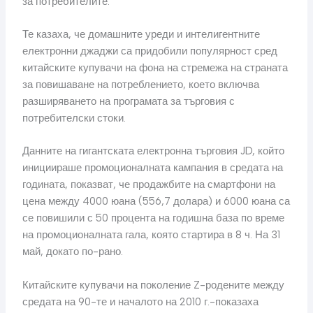
за потребителите.
Те казаха, че домашните уреди и интелигентните
електронни джаджи са придобили популярност сред
китайските купувачи на фона на стремежа на страната
за повишаване на потреблението, което включва
разширяването на програмата за търговия с
потребителски стоки.
Данните на гигантската електронна търговия JD, който
инициираше промоционалната кампания в средата на
годината, показват, че продажбите на смартфони на
цена между 4000 юана (556,7 долара) и 6000 юана са
се повишили с 50 процента на годишна база по време
на промоционалната гала, която стартира в 8 ч. На 31
май, докато по-рано.
Китайските купувачи на поколение Z-родените между
средата на 90-те и началото на 2010 г.-показаха