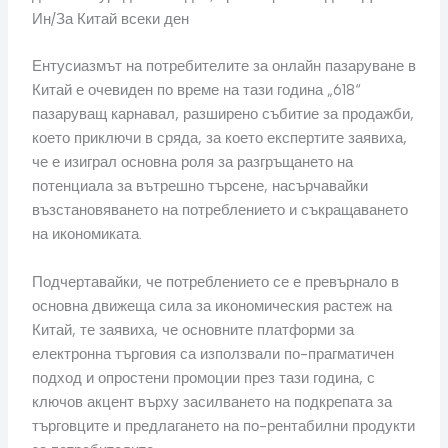
Ин/За Китай всеки ден
Ентусиазмът на потребителите за онлайн пазаруване в
Китай е очевиден по време на тази година „618“
пазаруващ карнавал, разширено събитие за продажби,
което приключи в сряда, за което експертите заявиха,
че е изиграл основна роля за разгръщането на
потенциала за вътрешно търсене, насърчавайки
възстановяването на потреблението и съкращаването
на икономиката.
Подчертавайки, че потреблението се е превърнало в
основна движеща сила за икономическия растеж на
Китай, те заявиха, че основните платформи за
електронна търговия са използвали по-прагматичен
подход и опростени промоции през тази година, с
ключов акцент върху засилването на подкрепата за
търговците и предлагането на по-рентабилни продукти