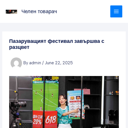
Skip
to
Челен товарач
content
Пазаруващият фестивал завършва с
разцвет
By
admin
/
June 22, 2025