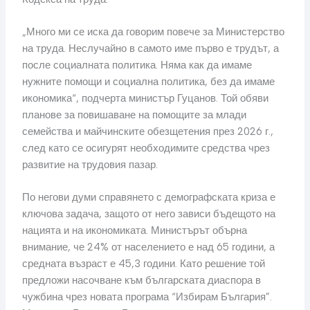
„Много ми се иска да говорим повече за Министерство
на труда. Неслучайно в самото име първо е трудът, а
после социалната политика. Няма как да имаме
нужните помощи и социална политика, без да имаме
икономика“, подчерта министър Гуцанов. Той обяви
планове за повишаване на помощите за млади
семейства и майчинските обезщетения през 2026 г.,
след като се осигурят необходимите средства чрез
развитие на трудовия пазар.
По негови думи справянето с демографската криза е
ключова задача, защото от него зависи бъдещото на
нацията и на икономиката. Министърът обърна
внимание, че 24% от населението е над 65 години, а
средната възраст е 45,3 години. Като решение той
предложи насочване към българската диаспора в
чужбина чрез новата програма “Избирам България”.