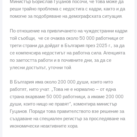
Министър Борислав Гуцанов посочи, че това може да
реши трайно проблема с недостига с кадри, както и да
помогне за подобряване на демографската ситуация.
По отношение на привличането на чуждестранни кадри
той съобщи, че се очаква около 50 000 работници от
трети страни да дойдат в България през 2025 г., за да
се компенсира недостигът на работна сила. Агенцията
по заетостта работи и в почивните дни, за да се
улесни достъпът, уточни той.
В България има около 200 000 души, които нито
работят, нито учат. „Това не е нормално – от една
страна вкарваме 50 000 работници, а имаме 200 000
души, които нищо не правят“, коментира министър
Гуцанов. Поради това правителството взе решение за
създаване на специален регистър за проследяване на
икономически неактивните хора.