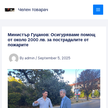
Skip
to
Челен товарач
content
Министър Гуцанов: Осигуряваме помощ
от около 2000 лв. за пострадалите от
пожарите
By
admin
/
September 5, 2025