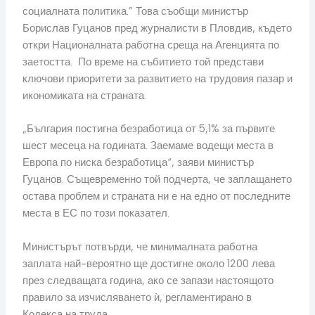
социалната политика.” Това съобщи министър
Борислав Гуцанов пред журналисти в Пловдив, където
откри Националната работна среща на Агенцията по
заетостта. По време на събитието той представи
ключови приоритети за развитието на трудовия пазар и
икономиката на страната.
„България постигна безработица от 5,1% за първите
шест месеца на годината. Заемаме водещи места в
Европа по ниска безработица“, заяви министър
Гуцанов. Същевременно той подчерта, че заплащането
остава проблем и страната ни е на едно от последните
места в ЕС по този показател.
Министърът потвърди, че минималната работна
заплата най-вероятно ще достигне около 1200 лева
през следващата година, ако се запази настоящото
правило за изчисляването ѝ, регламентирано в
Кодекса на труда.